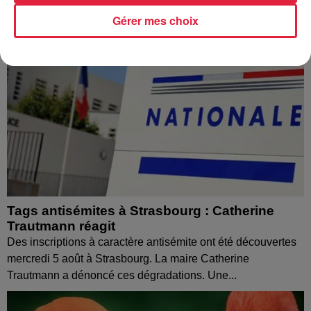
Gérer mes choix
Tags antisémites à Strasbourg : Catherine
Trautmann réagit
Des inscriptions à caractère antisémite ont été découvertes
mercredi 5 août à Strasbourg. La maire Catherine
Trautmann a dénoncé ces dégradations. Une...