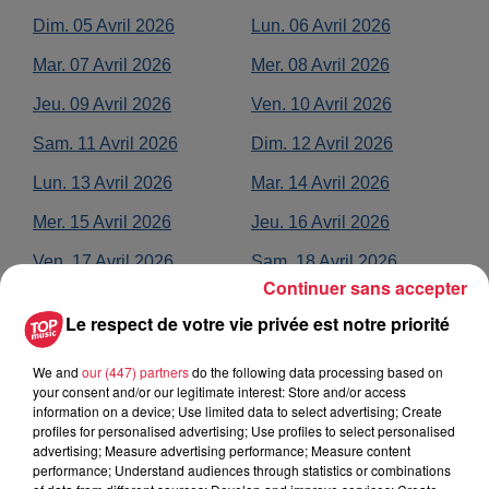
Dim.
05
Avril
2026
Lun.
06
Avril
2026
Mar.
07
Avril
2026
Mer.
08
Avril
2026
Jeu.
09
Avril
2026
Ven.
10
Avril
2026
Sam.
11
Avril
2026
Dim.
12
Avril
2026
Lun.
13
Avril
2026
Mar.
14
Avril
2026
Mer.
15
Avril
2026
Jeu.
16
Avril
2026
Ven.
17
Avril
2026
Sam.
18
Avril
2026
Continuer sans accepter
Dim.
19
Avril
2026
Lun.
20
Avril
2026
Le respect de votre vie privée est notre priorité
Mar.
21
Avril
2026
Mer.
22
Avril
2026
We and
our (447) partners
do the following data processing based on
Jeu.
23
Avril
2026
Ven.
24
Avril
2026
your consent and/or our legitimate interest: Store and/or access
information on a device; Use limited data to select advertising; Create
Sam.
25
Avril
2026
Dim.
26
Avril
2026
profiles for personalised advertising; Use profiles to select personalised
advertising; Measure advertising performance; Measure content
Lun.
27
Avril
2026
Mar.
28
Avril
2026
performance; Understand audiences through statistics or combinations