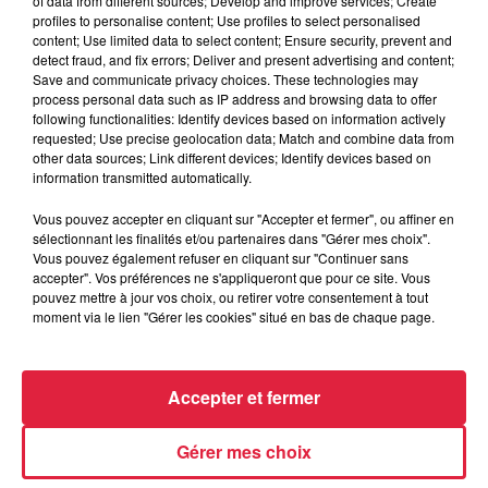
of data from different sources; Develop and improve services; Create
Mer.
29
Avril
2026
Jeu.
30
Avril
2026
profiles to personalise content; Use profiles to select personalised
content; Use limited data to select content; Ensure security, prevent and
detect fraud, and fix errors; Deliver and present advertising and content;
Mai
2026
Save and communicate privacy choices. These technologies may
process personal data such as IP address and browsing data to offer
following functionalities: Identify devices based on information actively
Ven.
01
Mai
2026
Sam.
02
Mai
2026
requested; Use precise geolocation data; Match and combine data from
other data sources; Link different devices; Identify devices based on
Dim.
03
Mai
2026
Lun.
04
Mai
2026
information transmitted automatically.
Mar.
05
Mai
2026
Mer.
06
Mai
2026
Vous pouvez accepter en cliquant sur "Accepter et fermer", ou affiner en
sélectionnant les finalités et/ou partenaires dans "Gérer mes choix".
Jeu.
07
Mai
2026
Ven.
08
Mai
2026
Vous pouvez également refuser en cliquant sur "Continuer sans
accepter". Vos préférences ne s'appliqueront que pour ce site. Vous
Sam.
09
Mai
2026
Dim.
10
Mai
2026
pouvez mettre à jour vos choix, ou retirer votre consentement à tout
moment via le lien "Gérer les cookies" situé en bas de chaque page.
Lun.
11
Mai
2026
Mar.
12
Mai
2026
Mer.
13
Mai
2026
Jeu.
14
Mai
2026
Accepter et fermer
Ven.
15
Mai
2026
Sam.
16
Mai
2026
Dim.
17
Mai
2026
Lun.
18
Mai
2026
Gérer mes choix
Mar.
19
Mai
2026
Mer.
20
Mai
2026