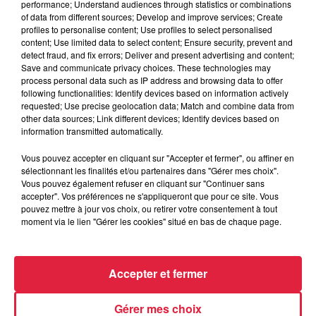
performance; Understand audiences through statistics or combinations
Catherine Trautmann réagit
of data from different sources; Develop and improve services; Create
profiles to personalise content; Use profiles to select personalised
content; Use limited data to select content; Ensure security, prevent and
detect fraud, and fix errors; Deliver and present advertising and content;
Save and communicate privacy choices. These technologies may
6 août 2026
process personal data such as IP address and browsing data to offer
Au zoo de Mulhouse : rencontre
following functionalities: Identify devices based on information actively
requested; Use precise geolocation data; Match and combine data from
avec les flamants rouges
other data sources; Link different devices; Identify devices based on
information transmitted automatically.
Vous pouvez accepter en cliquant sur "Accepter et fermer", ou affiner en
sélectionnant les finalités et/ou partenaires dans "Gérer mes choix".
Vous pouvez également refuser en cliquant sur "Continuer sans
accepter". Vos préférences ne s'appliqueront que pour ce site. Vous
À découvrir également
pouvez mettre à jour vos choix, ou retirer votre consentement à tout
moment via le lien "Gérer les cookies" situé en bas de chaque page.
Accepter et fermer
Gérer mes choix