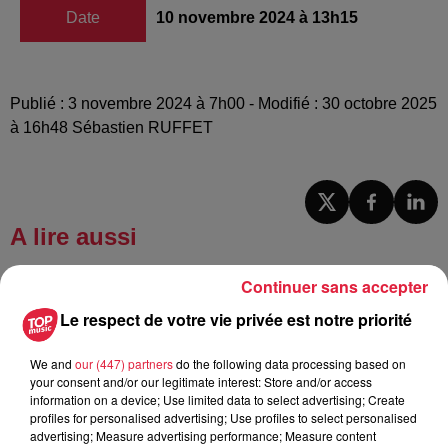
Date
10 novembre 2024 à 13h15
Publié : 3 novembre 2024 à 7h00 - Modifié : 30 octobre 2025
à 16h48 Sébastien RUFFET
A lire aussi
Continuer sans accepter
6 août 2026
À Hoerdt, de l’eau brune sort des
Le respect de votre vie privée est notre priorité
robinets
We and
our (447) partners
do the following data processing based on
your consent and/or our legitimate interest: Store and/or access
information on a device; Use limited data to select advertising; Create
profiles for personalised advertising; Use profiles to select personalised
6 août 2026
advertising; Measure advertising performance; Measure content
Tags antisémites à Strasbourg :