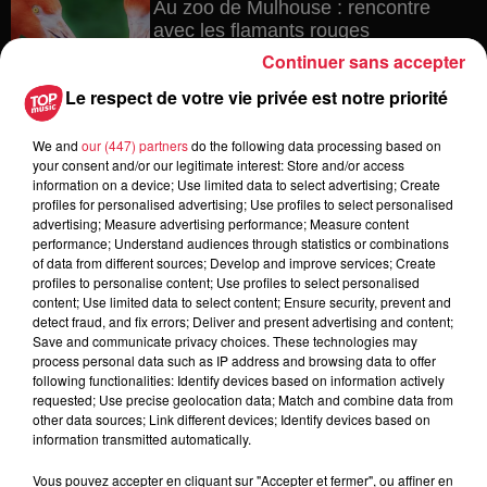
Au zoo de Mulhouse : rencontre
avec les flamants rouges
Continuer sans accepter
Le respect de votre vie privée est notre priorité
6 août 2026
We and
our (447) partners
do the following data processing based on
Les dernières infos sur la venue du
your consent and/or our legitimate interest: Store and/or access
pape à Metz en septembre
information on a device; Use limited data to select advertising; Create
profiles for personalised advertising; Use profiles to select personalised
advertising; Measure advertising performance; Measure content
performance; Understand audiences through statistics or combinations
of data from different sources; Develop and improve services; Create
5 août 2026
profiles to personalise content; Use profiles to select personalised
Europa-Park : des précisons sur
content; Use limited data to select content; Ensure security, prevent and
l’après Euro-Mir
detect fraud, and fix errors; Deliver and present advertising and content;
Save and communicate privacy choices. These technologies may
process personal data such as IP address and browsing data to offer
following functionalities: Identify devices based on information actively
requested; Use precise geolocation data; Match and combine data from
other data sources; Link different devices; Identify devices based on
information transmitted automatically.
Vous pouvez accepter en cliquant sur "Accepter et fermer", ou affiner en