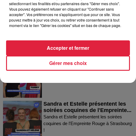
Dans la même série
sélectionnant les finalités et/ou partenaires dans "Gérer mes choix".
Vous pouvez également refuser en cliquant sur "Continuer sans
accepter". Vos préférences ne s'appliqueront que pour ce site. Vous
Thierry du Domaine Wunsch et
pouvez mettre à jour vos choix, ou retirer votre consentement à tout
moment via le lien "Gérer les cookies" situé en bas de chaque page.
Mann à Wettolsheim !
Thierry du Domaine Wunsch et Mann à
Wettolsheim !
Accepter et fermer
Fanny nous présente le festival
Gérer mes choix
Festimania !
Fanny nous présente le festival Festimania !
Sandra et Estelle présentent les
soirées coquines de l'Empreinte...
Sandra et Estelle présentent les soirées
coquines de l'Empreinte Rouge à Strasbourg
!