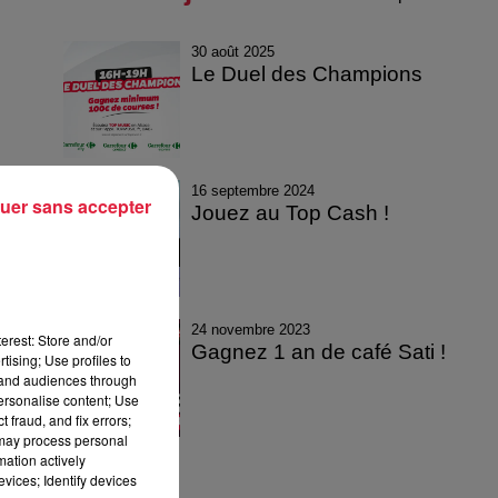
30 août 2025
Le Duel des Champions
16 septembre 2024
uer sans accepter
Jouez au Top Cash !
24 novembre 2023
erest: Store and/or
Gagnez 1 an de café Sati !
tising; Use profiles to
tand audiences through
personalise content; Use
 fraud, and fix errors;
 may process personal
mation actively
vices; Identify devices