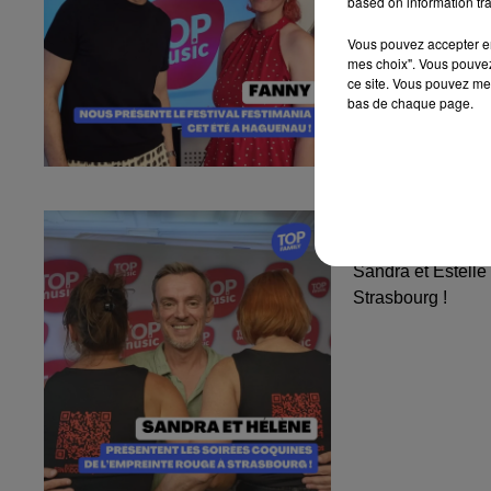
based on information tra
Vous pouvez accepter en 
mes choix". Vous pouvez
ce site. Vous pouvez met
bas de chaque page.
Sandra et Est
l'Empreinte...
Sandra et Estelle
Strasbourg !