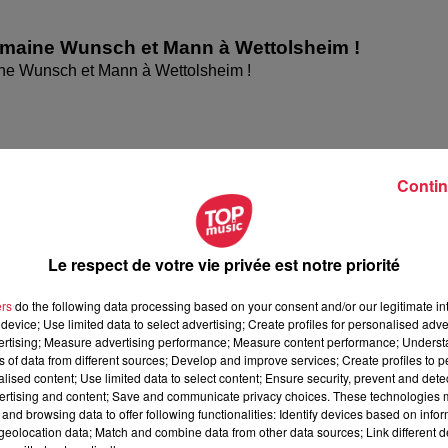
omaine Wunsch et Mann à Wettolsheim !
ne Wunsch et Mann à Wettolsheim !
Contin
Le respect de votre vie privée est notre priorité
ers
do the following data processing based on your consent and/or our legitimate int
device; Use limited data to select advertising; Create profiles for personalised adver
vertising; Measure advertising performance; Measure content performance; Unders
ésente le festival Festimania !
ns of data from different sources; Develop and improve services; Create profiles to 
te le festival Festimania !
alised content; Use limited data to select content; Ensure security, prevent and detect
ertising and content; Save and communicate privacy choices. These technologies
and browsing data to offer following functionalities: Identify devices based on infor
eolocation data; Match and combine data from other data sources; Link different de