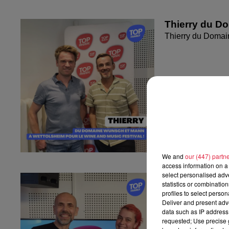
Thierry du D
Thierry du Domai
We and
our (447) partn
access information on a 
select personalised ad
Fanny nous pr
statistics or combinatio
Fanny nous présen
profiles to select person
Deliver and present adv
data such as IP address 
requested; Use precise g