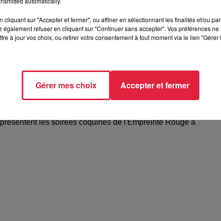
nsmitted automatically.
cliquant sur "Accepter et fermer", ou affiner en sélectionnant les finalités et/ou pa
 également refuser en cliquant sur "Continuer sans accepter". Vos préférences ne 
tre à jour vos choix, ou retirer votre consentement à tout moment via le lien "Gérer 
Gérer mes choix
Accepter et fermer
elle présentent les soirées coquines de
 présentent les soirées coquines de l'Empreinte Rouge à