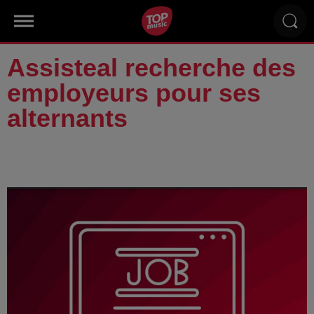
Assisteal recherche des
employeurs pour ses
alternants