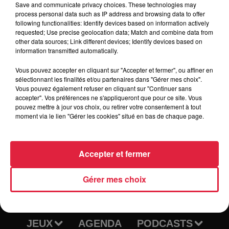
immédiate. Entrée dans l'entreprise possible jusqu'au 2
Save and communicate privacy choices. These technologies may
process personal data such as IP address and browsing data to offer
avril.
following functionalities: Identify devices based on information actively
Le cursus en apprentissage est le suivant:
requested; Use precise geolocation data; Match and combine data from
other data sources; Link different devices; Identify devices based on
18 mois maximum
information transmitted automatically.
Rythme de l'alternance : 2 jours en cours / 3 jours chez
Vous pouvez accepter en cliquant sur "Accepter et fermer", ou affiner en
l'employeur
sélectionnant les finalités et/ou partenaires dans "Gérer mes choix".
Vous pouvez également refuser en cliquant sur "Continuer sans
Contact pr mail à
ijantzi@assisteal-formation.fr
accepter". Vos préférences ne s'appliqueront que pour ce site. Vous
pouvez mettre à jour vos choix, ou retirer votre consentement à tout
moment via le lien "Gérer les cookies" situé en bas de chaque page.
Accepter et fermer
RADIO
INFOS
Gérer mes choix
TRAQUEURS D'EMPLOI
CASTING
JEUX
AGENDA
PODCASTS