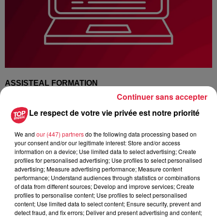
ASSISTEAL FORMATION
Continuer sans accepter
INSTITUT DE FORMATION SANITAIRE ET SOCIAL
Le respect de votre vie privée est notre priorité
IFAS ET CFA
depuis 50 ans à Paris et en région à
Strasbourg
, Lyon et Bordeaux.
We and
our (447) partners
do the following data processing based on
your consent and/or our legitimate interest: Store and/or access
Nous recherchons des
employeurs / maîtres
information on a device; Use limited data to select advertising; Create
d'apprentissage :
Structures médiales privées, EHPAD,
profiles for personalised advertising; Use profiles to select personalised
Maisons de retraites, Maisons d'accueil spécialisées, Foyers
advertising; Measure advertising performance; Measure content
performance; Understand audiences through statistics or combinations
d'accueil spécialisés...
of data from different sources; Develop and improve services; Create
profiles to personalise content; Use profiles to select personalised
Nous avons 3 contrats d'apprentissage (- de 29 ans) et 1
content; Use limited data to select content; Ensure security, prevent and
contrat de professionnalisation (+ de 29 ans) à disposition
detect fraud, and fix errors; Deliver and present advertising and content;