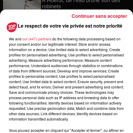
À Hoerdt, de l’eau brune sort des
robinets
Continuer sans accepter
Le respect de votre vie privée est notre priorité
6 août 2026
We and
our (447) partners
do the following data processing based on
Tags antisémites à Strasbourg :
your consent and/or our legitimate interest: Store and/or access
Catherine Trautmann réagit
information on a device; Use limited data to select advertising; Create
profiles for personalised advertising; Use profiles to select personalised
advertising; Measure advertising performance; Measure content
performance; Understand audiences through statistics or combinations
of data from different sources; Develop and improve services; Create
6 août 2026
profiles to personalise content; Use profiles to select personalised
Au zoo de Mulhouse : rencontre
content; Use limited data to select content; Ensure security, prevent and
avec les flamants rouges
detect fraud, and fix errors; Deliver and present advertising and content;
Save and communicate privacy choices. These technologies may
process personal data such as IP address and browsing data to offer
following functionalities: Identify devices based on information actively
requested; Use precise geolocation data; Match and combine data from
other data sources; Link different devices; Identify devices based on
information transmitted automatically.
Vous pouvez accepter en cliquant sur "Accepter et fermer", ou affiner en