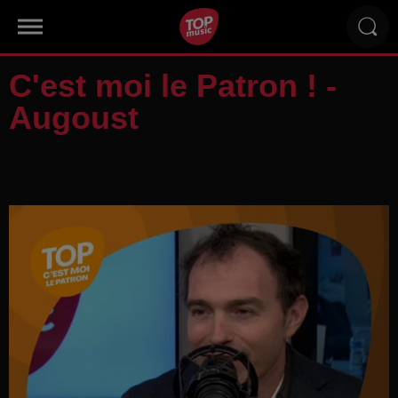
C'est moi le Patron ! -
Augoust