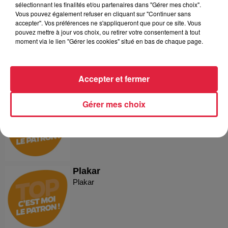
Dans la même série
sélectionnant les finalités et/ou partenaires dans "Gérer mes choix".
Vous pouvez également refuser en cliquant sur "Continuer sans
accepter". Vos préférences ne s'appliqueront que pour ce site. Vous
C'est moi le Patron ! - Cuisine
pouvez mettre à jour vos choix, ou retirer votre consentement à tout
Schmidt La Vigie
moment via le lien "Gérer les cookies" situé en bas de chaque page.
C'est moi le Patron ! - Cuisine Schmidt La
Vigie
Accepter et fermer
Reproland
Gérer mes choix
Reproland
Plakar
Plakar