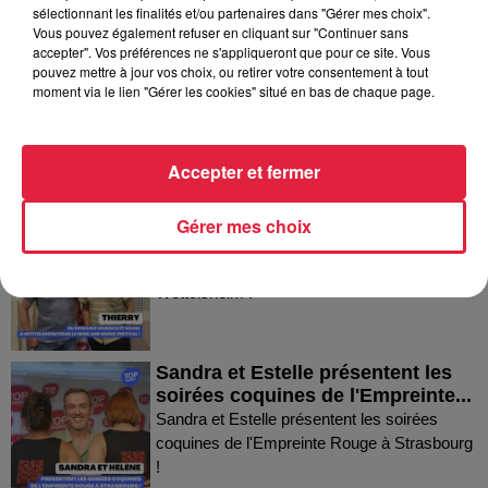
Dans la même série
sélectionnant les finalités et/ou partenaires dans "Gérer mes choix".
Vous pouvez également refuser en cliquant sur "Continuer sans
accepter". Vos préférences ne s'appliqueront que pour ce site. Vous
Fanny nous présente le festival
pouvez mettre à jour vos choix, ou retirer votre consentement à tout
moment via le lien "Gérer les cookies" situé en bas de chaque page.
Festimania !
Fanny nous présente le festival Festimania !
Accepter et fermer
Thierry du Domaine Wunsch et
Gérer mes choix
Mann à Wettolsheim !
Thierry du Domaine Wunsch et Mann à
Wettolsheim !
Sandra et Estelle présentent les
soirées coquines de l'Empreinte...
Sandra et Estelle présentent les soirées
coquines de l'Empreinte Rouge à Strasbourg
!