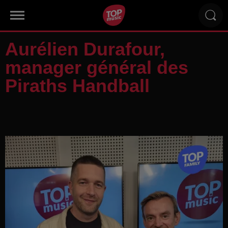
Aurélien Durafour,
manager général des
Piraths Handball