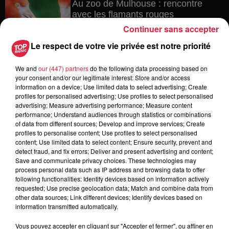
Au zoo de Mulhouse : rencontre
avec les flamants rouges
Continuer sans accepter
Le respect de votre vie privée est notre priorité
6 août 2026
We and
our (447) partners
do the following data processing based on
Les dernières infos sur la venue du
your consent and/or our legitimate interest: Store and/or access
pape à Metz en septembre
information on a device; Use limited data to select advertising; Create
profiles for personalised advertising; Use profiles to select personalised
advertising; Measure advertising performance; Measure content
performance; Understand audiences through statistics or combinations
of data from different sources; Develop and improve services; Create
5 août 2026
profiles to personalise content; Use profiles to select personalised
Europa-Park : des précisons sur
content; Use limited data to select content; Ensure security, prevent and
l’après Euro-Mir
detect fraud, and fix errors; Deliver and present advertising and content;
Save and communicate privacy choices. These technologies may
process personal data such as IP address and browsing data to offer
following functionalities: Identify devices based on information actively
requested; Use precise geolocation data; Match and combine data from
other data sources; Link different devices; Identify devices based on
information transmitted automatically.
Vous pouvez accepter en cliquant sur "Accepter et fermer", ou affiner en