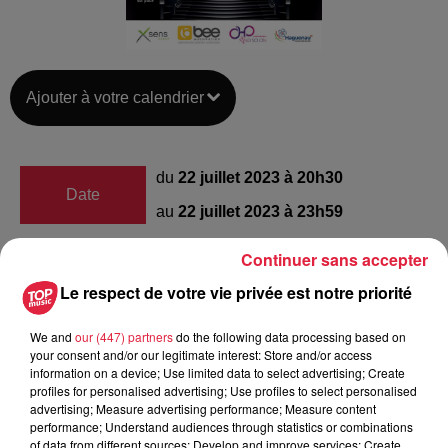
Ajouter à votre calendrier
du
22 juillet 2023 à 20h30
Date
au
22 juillet 2023 à 23h59
Continuer sans accepter
Le respect de votre vie privée est notre priorité
Parc Thurot
Lieu
Haguenau
We and
our (447) partners
do the following data processing based on
your consent and/or our legitimate interest: Store and/or access
information on a device; Use limited data to select advertising; Create
https://www.facebook.com/RSWorldMusic
profiles for personalised advertising; Use profiles to select personalised
Organisateur
locale=fr_FR
advertising; Measure advertising performance; Measure content
performance; Understand audiences through statistics or combinations
of data from different sources; Develop and improve services; Create