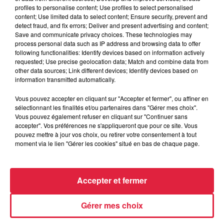
profiles to personalise content; Use profiles to select personalised
content; Use limited data to select content; Ensure security, prevent and
Tarif
Gratuit
detect fraud, and fix errors; Deliver and present advertising and content;
Save and communicate privacy choices. These technologies may
process personal data such as IP address and browsing data to offer
following functionalities: Identify devices based on information actively
requested; Use precise geolocation data; Match and combine data from
Venez danser le disco dans un cadre magnifique sur les
other data sources; Link different devices; Identify devices based on
plus grands tubes d'ABBA avec le groupe Tribute Back to
information transmitted automatically.
ABBA, une production RS World Music !
Vous pouvez accepter en cliquant sur "Accepter et fermer", ou affiner en
Petite restauration sur place.
sélectionnant les finalités et/ou partenaires dans "Gérer mes choix".
Entrée gratuite
Vous pouvez également refuser en cliquant sur "Continuer sans
accepter". Vos préférences ne s'appliqueront que pour ce site. Vous
pouvez mettre à jour vos choix, ou retirer votre consentement à tout
moment via le lien "Gérer les cookies" situé en bas de chaque page.
Accepter et fermer
Gérer mes choix