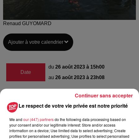
Renaud GUYOMARD
Ajouter à votre calendrier
du
26 août 2023 à 15h00
Date
au
26 août 2023 à 23h08
Continuer sans accepter
rue des bonnes Gens
Lieu
Le respect de votre vie privée est notre priorité
67400
Illkirch-Graffenstaden
We and
our (447) partners
do the following data processing based on
your consent and/or our legitimate interest: Store and/or access
information on a device; Use limited data to select advertising; Create
Organisateur
https://ods67.com/
profiles for personalised advertising; Use profiles to select personalised