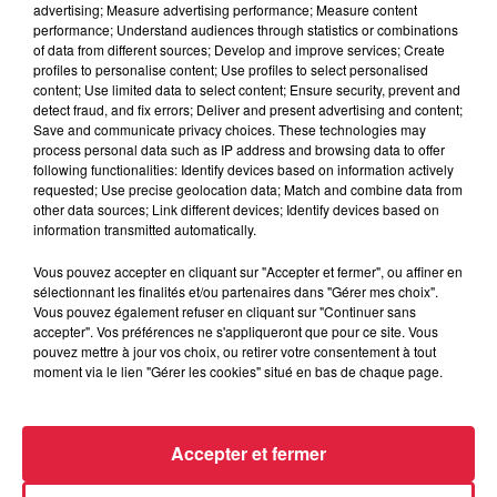
advertising; Measure advertising performance; Measure content
performance; Understand audiences through statistics or combinations
of data from different sources; Develop and improve services; Create
profiles to personalise content; Use profiles to select personalised
content; Use limited data to select content; Ensure security, prevent and
Tarif
Payant
detect fraud, and fix errors; Deliver and present advertising and content;
Save and communicate privacy choices. These technologies may
process personal data such as IP address and browsing data to offer
following functionalities: Identify devices based on information actively
TOP MUSIC, partenaire des BALADES EN STAND UP
requested; Use precise geolocation data; Match and combine data from
other data sources; Link different devices; Identify devices based on
PADDLE de l’Office des Sports de Strasbourg !
information transmitted automatically.
RDV samedi 26 août à 15h, pour une balade de 8km, entre
Illkirch et Strasbourg.
Vous pouvez accepter en cliquant sur "Accepter et fermer", ou affiner en
sélectionnant les finalités et/ou partenaires dans "Gérer mes choix".
Découvrez les charmes de la capitale alsacienne au fil de
Vous pouvez également refuser en cliquant sur "Continuer sans
l’eau
accepter". Vos préférences ne s'appliqueront que pour ce site. Vous
Inscriptions sur le site de
l’Office des Sports de Strasbourg
pouvez mettre à jour vos choix, ou retirer votre consentement à tout
moment via le lien "Gérer les cookies" situé en bas de chaque page.
Accepter et fermer