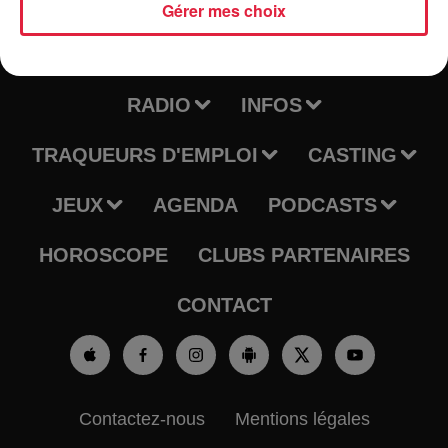
Gérer mes choix
RADIO
INFOS
TRAQUEURS D'EMPLOI
CASTING
JEUX
AGENDA
PODCASTS
HOROSCOPE
CLUBS PARTENAIRES
CONTACT
Contactez-nous
Mentions légales