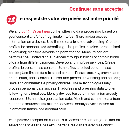
Continuer sans accepter
6 août 2026
Le respect de votre vie privée est notre priorité
Au zoo de Mulhouse : rencontre
avec les flamants rouges
We and
our (447) partners
do the following data processing based on
your consent and/or our legitimate interest: Store and/or access
information on a device; Use limited data to select advertising; Create
profiles for personalised advertising; Use profiles to select personalised
advertising; Measure advertising performance; Measure content
performance; Understand audiences through statistics or combinations
of data from different sources; Develop and improve services; Create
À découvrir également
profiles to personalise content; Use profiles to select personalised
content; Use limited data to select content; Ensure security, prevent and
detect fraud, and fix errors; Deliver and present advertising and content;
Save and communicate privacy choices. These technologies may
process personal data such as IP address and browsing data to offer
following functionalities: Identify devices based on information actively
requested; Use precise geolocation data; Match and combine data from
other data sources; Link different devices; Identify devices based on
information transmitted automatically.
Vous pouvez accepter en cliquant sur "Accepter et fermer", ou affiner en
sélectionnant les finalités et/ou partenaires dans "Gérer mes choix".