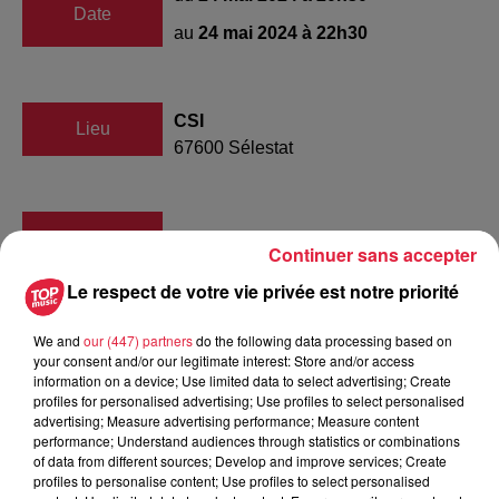
Date
au
24 mai 2024 à 22h30
CSI
Lieu
67600
Sélestat
Organisateur
https://www.sa-hb.com/
Continuer sans accepter
Le respect de votre vie privée est notre priorité
We and
our (447) partners
do the following data processing based on
Tarif
Payant
your consent and/or our legitimate interest: Store and/or access
information on a device; Use limited data to select advertising; Create
profiles for personalised advertising; Use profiles to select personalised
advertising; Measure advertising performance; Measure content
performance; Understand audiences through statistics or combinations
Barrages – Le Programme !
of data from different sources; Develop and improve services; Create
profiles to personalise content; Use profiles to select personalised
Une double confrontation décisive face à la
JS Cherbourg