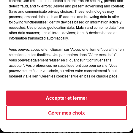
content; Use limited data to select content; Ensure security, prevent and
detect fraud, and fix errors; Deliver and present advertising and content;
Manche HB
attend les violets cette semaine !
Save and communicate privacy choices. These technologies may
__________
process personal data such as IP address and browsing data to offer
Match Aller
– 21/05 à 20h30 / Complexe Jean Jaurès –
following functionalities: Identify devices based on information actively
requested; Use precise geolocation data; Match and combine data from
Cherbourg
other data sources; Link different devices; Identify devices based on
Match Retour
– 24/05 à 20h30 / CSI – Sélestat
information transmitted automatically.
__________
>
Vos places :
https://bit.ly/3ypEfDG
Vous pouvez accepter en cliquant sur "Accepter et fermer", ou affiner en
sélectionnant les finalités et/ou partenaires dans "Gérer mes choix".
Vous pouvez également refuser en cliquant sur "Continuer sans
accepter". Vos préférences ne s'appliqueront que pour ce site. Vous
pouvez mettre à jour vos choix, ou retirer votre consentement à tout
moment via le lien "Gérer les cookies" situé en bas de chaque page.
Accepter et fermer
Gérer mes choix
RADIO
INFOS
TRAQUEURS D'EMPLOI
CASTING