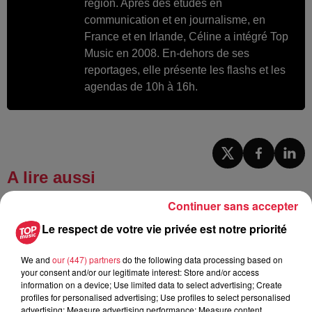
région. Après des études en
communication et en journalisme, en
France et en Irlande, Céline a intégré Top
Music en 2008. En-dehors de ses
reportages, elle présente les flashs et les
agendas de 10h à 16h.
A lire aussi
Continuer sans accepter
6 août 2026
Le respect de votre vie privée est notre priorité
À Hoerdt, de l’eau brune sort des
robinets
We and
our (447) partners
do the following data processing based on
your consent and/or our legitimate interest: Store and/or access
information on a device; Use limited data to select advertising; Create
profiles for personalised advertising; Use profiles to select personalised
6 août 2026
advertising; Measure advertising performance; Measure content