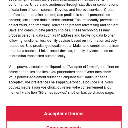
Tags antisémites à Strasbourg :
performance; Understand audiences through statistics or combinations
of data from different sources; Develop and improve services; Create
Catherine Trautmann réagit
profiles to personalise content; Use profiles to select personalised
content; Use limited data to select content; Ensure security, prevent and
detect fraud, and fix errors; Deliver and present advertising and content;
Save and communicate privacy choices. These technologies may
process personal data such as IP address and browsing data to offer
6 août 2026
following functionalities: Identify devices based on information actively
Au zoo de Mulhouse : rencontre
requested; Use precise geolocation data; Match and combine data from
avec les flamants rouges
other data sources; Link different devices; Identify devices based on
information transmitted automatically.
Vous pouvez accepter en cliquant sur "Accepter et fermer", ou affiner en
sélectionnant les finalités et/ou partenaires dans "Gérer mes choix".
Vous pouvez également refuser en cliquant sur "Continuer sans
accepter". Vos préférences ne s'appliqueront que pour ce site. Vous
pouvez mettre à jour vos choix, ou retirer votre consentement à tout
À découvrir également
moment via le lien "Gérer les cookies" situé en bas de chaque page.
Accepter et fermer
Gérer mes choix