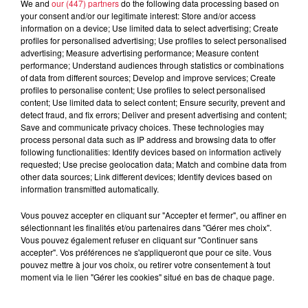
We and
our (447) partners
do the following data processing based on
rattraper le véhicule, l'information est donnée pour
your consent and/or our legitimate interest: Store and/or access
pouvoir l'intercepter un peu plus haut. Quoi qu'il arrive, il
information on a device; Use limited data to select advertising; Create
profiles for personalised advertising; Use profiles to select personalised
sera rattrapé, ou identifié, et une procédure sera menée
.
advertising; Measure advertising performance; Measure content
Pour les contrôles, on va identifier sur certains éléments
performance; Understand audiences through statistics or combinations
comme une surcharge d'un véhicules, un enfant pas à sa
of data from different sources; Develop and improve services; Create
profiles to personalise content; Use profiles to select personalised
place...
Le premier message, c'est de respecter le code
content; Use limited data to select content; Ensure security, prevent and
de la route. En le respectant, on a beaucoup moins
detect fraud, and fix errors; Deliver and present advertising and content;
d'accidents !
On ne fait pas systématiquement des
Save and communicate privacy choices. These technologies may
process personal data such as IP address and browsing data to offer
campagnes de verbalisation. On va essayer d'expliquer
following functionalities: Identify devices based on information actively
aussi quels types d'infraction on a pu relever.
"
requested; Use precise geolocation data; Match and combine data from
other data sources; Link different devices; Identify devices based on
information transmitted automatically.
Publié : 18 janvier 2023 à 14h51 - Modifié : 30 octobre 2025
à 16h47 Sebastien Ruffet
Vous pouvez accepter en cliquant sur "Accepter et fermer", ou affiner en
sélectionnant les finalités et/ou partenaires dans "Gérer mes choix".
Vous pouvez également refuser en cliquant sur "Continuer sans
accepter". Vos préférences ne s'appliqueront que pour ce site. Vous
pouvez mettre à jour vos choix, ou retirer votre consentement à tout
moment via le lien "Gérer les cookies" situé en bas de chaque page.
A lire aussi