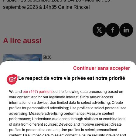
septembre 2023 à 14h35 Celine Rinckel
A lire aussi
6h38
Les sentiers poussettes de la Vallée
Continuer sans accepter
de Villé
Le respect de votre vie privée est notre priorité
We and
our (447) partners
do the following data processing based on
your consent and/or our legitimate interest: Store and/or access
6 août 2026
information on a device; Use limited data to select advertising; Create
À Hoerdt, de l’eau brune sort des
profiles for personalised advertising; Use profiles to select personalised
robinets
advertising; Measure advertising performance; Measure content
performance; Understand audiences through statistics or combinations
of data from different sources; Develop and improve services; Create
profiles to personalise content; Use profiles to select personalised
content; Use limited data to select content; Ensure security, prevent and