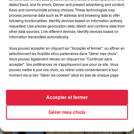
6 août 2026
detect fraud, and fix errors; Deliver and present advertising and content;
Tags antisémites à Strasbourg :
Save and communicate privacy choices. These technologies may
Catherine Trautmann réagit
process personal data such as IP address and browsing data to offer
following functionalities: Identify devices based on information actively
requested; Use precise geolocation data; Match and combine data from
other data sources; Link different devices; Identify devices based on
information transmitted automatically.
Vous pouvez accepter en cliquant sur "Accepter et fermer", ou affiner en
sélectionnant les finalités et/ou partenaires dans "Gérer mes choix".
À découvrir également
Vous pouvez également refuser en cliquant sur "Continuer sans
accepter". Vos préférences ne s'appliqueront que pour ce site. Vous
pouvez mettre à jour vos choix, ou retirer votre consentement à tout
moment via le lien "Gérer les cookies" situé en bas de chaque page.
Accepter et fermer
Gérer mes choix