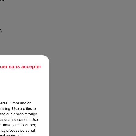
,
uer sans accepter
erest: Store and/or
tising; Use profiles to
tand audiences through
personalise content; Use
 fraud, and fix errors;
 may process personal
mation actively