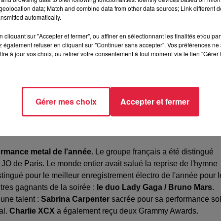
eolocation data; Match and combine data from other data sources; Link different de
nsmitted automatically.
cliquant sur "Accepter et fermer", ou affiner en sélectionnant les finalités et/ou pa
 également refuser en cliquant sur "Continuer sans accepter". Vos préférences ne 
tre à jour vos choix, ou retirer votre consentement à tout moment via le lien "Gérer 
Gérer mes choix
Accepter et fermer
ormance metal de l'année
. Le groupe français a été distingué
JO de Paris. Le monde entier avait salué la reprise de l'hymne
stingué pour le meilleur enregistrement électro de l'année pour l
tres gagnants de la soirée :
le duo Lady Gaga / Bruno Mars
.
eune talent :
Sabrina Carpenter
sacrée pour sa performance so
al.
Charlie XCX
a également reçu deux Grammy Awards.