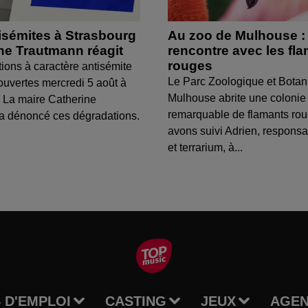
isémites à Strasbourg
Au zoo de Mulhouse :
ine Trautmann réagit
rencontre avec les fl
rouges
tions à caractère antisémite
Le Parc Zoologique et Botan
ouvertes mercredi 5 août à
Mulhouse abrite une colonie
 La maire Catherine
remarquable de flamants ro
a dénoncé ces dégradations.
avons suivi Adrien, respons
et terrarium, à...
 D'EMPLOI
CASTING
JEUX
AGE