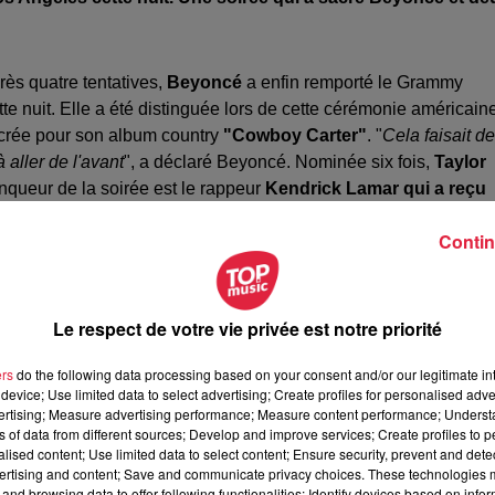
rès quatre tentatives,
Beyoncé
a enfin remporté le Grammy
e nuit. Elle a été distinguée lors de cette cérémonie américaine
acrée pour son album country
"Cowboy Carter"
. "
Cela faisait de
aller de l'avant
", a déclaré Beyoncé. Nominée six fois,
Taylor
inqueur de la soirée est le rappeur
Kendrick Lamar qui a reçu
Contin
Le respect de votre vie privée est notre priorité
ers
do the following data processing based on your consent and/or our legitimate int
device; Use limited data to select advertising; Create profiles for personalised adver
vertising; Measure advertising performance; Measure content performance; Unders
ns of data from different sources; Develop and improve services; Create profiles to 
alised content; Use limited data to select content; Ensure security, prevent and detect
ertising and content; Save and communicate privacy choices. These technologies
and browsing data to offer following functionalities: Identify devices based on infor