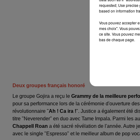
requested; Use precise g
based on information tra
Vous pouvez accepter en 
mes choix". Vous pouvez
ce site. Vous pouvez met
bas de chaque page.
Deux groupes français honoré
Le groupe Gojira a reçu le
Grammy de la meilleure perf
pour sa performance lors de la cérémonie d'ouverture des 
révolutionnaire "
Ah ! Ca ira !
". Justice a également été di
titre "Neverender" en duo avec Tame Impala. Parmi les au
Chappell Roan
a été sacré révélation de l'année. Autre j
avec le single "Espresso" et le meilleur album de pop voc