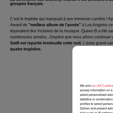
groupes français.
C'est le trophée qui manquait à son immense carrière ! Ap
Award de
"meilleur album de l'année"
à Los Angeles cett
équivalent des Victoires de la musique. Queen B a été s
nombreuses années. J'espère que nous allons continuer à 
Swift est repartie bredouille cette nuit
. L'autre grand va
quatre trophées
.
We and
our (447) partn
access information on a 
select personalised ad
statistics or combinatio
profiles to select person
Deliver and present adv
data such as IP address 