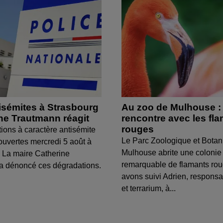
isémites à Strasbourg
Au zoo de Mulhouse :
ine Trautmann réagit
rencontre avec les fl
rouges
tions à caractère antisémite
Le Parc Zoologique et Botan
ouvertes mercredi 5 août à
Mulhouse abrite une colonie
 La maire Catherine
remarquable de flamants ro
a dénoncé ces dégradations.
avons suivi Adrien, respons
et terrarium, à...