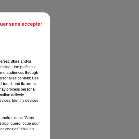
uer sans accepter
s
erest: Store and/or
tising; Use profiles to
tand audiences through
personalise content; Use
 fraud, and fix errors;
 may process personal
mation actively
vices; Identify devices
rtenaires dans "Gérer
s'appliqueront que pour
les cookies" situé en