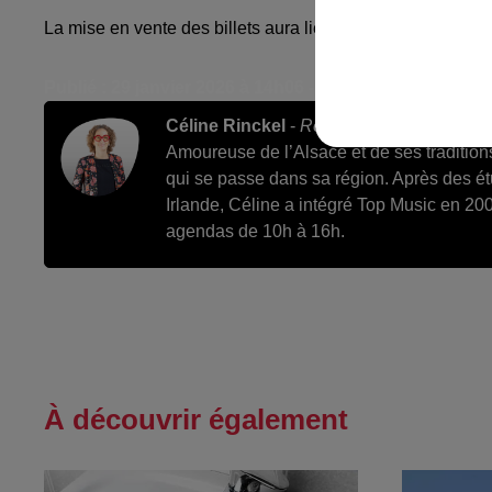
La mise en vente des billets aura lieu ce vendredi 30 janv
Publié : 29 janvier 2026 à 14h06 - Modifié : 12 février 
Céline Rinckel
-
Rédactrice en chef des s
Amoureuse de l’Alsace et de ses tradition
qui se passe dans sa région. Après des é
Irlande, Céline a intégré Top Music en 200
agendas de 10h à 16h.
À découvrir également