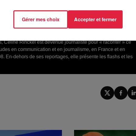
ier 2026.
Gérer mes choix
Accepter et fermer
2026 à 8h05
upports digitaux
s, Céline Rinckel est devenue journaliste pour « raconter » ce
tudes en communication et en journalisme, en France et en
8. En-dehors de ses reportages, elle présente les flashs et les