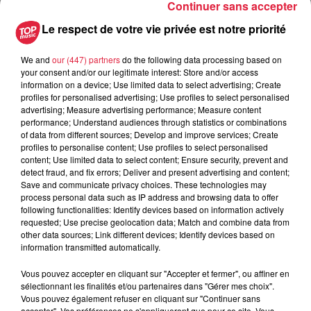
6 août 2026
Continuer sans accepter
Au zoo de Mulhouse : rencontre
Le respect de votre vie privée est notre priorité
avec les flamants rouges
We and
our (447) partners
do the following data processing based on
your consent and/or our legitimate interest: Store and/or access
information on a device; Use limited data to select advertising; Create
profiles for personalised advertising; Use profiles to select personalised
advertising; Measure advertising performance; Measure content
performance; Understand audiences through statistics or combinations
À découvrir également
of data from different sources; Develop and improve services; Create
profiles to personalise content; Use profiles to select personalised
content; Use limited data to select content; Ensure security, prevent and
detect fraud, and fix errors; Deliver and present advertising and content;
Save and communicate privacy choices. These technologies may
process personal data such as IP address and browsing data to offer
following functionalities: Identify devices based on information actively
requested; Use precise geolocation data; Match and combine data from
other data sources; Link different devices; Identify devices based on
information transmitted automatically.
Vous pouvez accepter en cliquant sur "Accepter et fermer", ou affiner en
sélectionnant les finalités et/ou partenaires dans "Gérer mes choix".
Vous pouvez également refuser en cliquant sur "Continuer sans
accepter". Vos préférences ne s'appliqueront que pour ce site. Vous