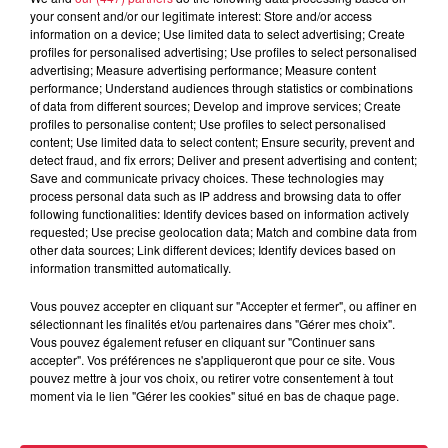
6 août 2026
your consent and/or our legitimate interest: Store and/or access
À Hoerdt, de l’eau brune sort des
information on a device; Use limited data to select advertising; Create
robinets
profiles for personalised advertising; Use profiles to select personalised
advertising; Measure advertising performance; Measure content
performance; Understand audiences through statistics or combinations
of data from different sources; Develop and improve services; Create
profiles to personalise content; Use profiles to select personalised
content; Use limited data to select content; Ensure security, prevent and
6 août 2026
detect fraud, and fix errors; Deliver and present advertising and content;
Tags antisémites à Strasbourg :
Save and communicate privacy choices. These technologies may
Catherine Trautmann réagit
process personal data such as IP address and browsing data to offer
following functionalities: Identify devices based on information actively
requested; Use precise geolocation data; Match and combine data from
other data sources; Link different devices; Identify devices based on
information transmitted automatically.
6 août 2026
Au zoo de Mulhouse : rencontre
Vous pouvez accepter en cliquant sur "Accepter et fermer", ou affiner en
avec les flamants rouges
sélectionnant les finalités et/ou partenaires dans "Gérer mes choix".
Vous pouvez également refuser en cliquant sur "Continuer sans
accepter". Vos préférences ne s'appliqueront que pour ce site. Vous
pouvez mettre à jour vos choix, ou retirer votre consentement à tout
moment via le lien "Gérer les cookies" situé en bas de chaque page.