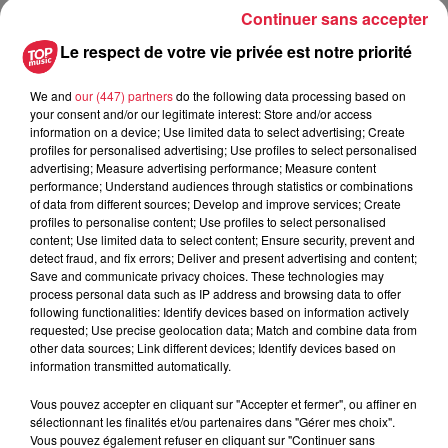
Continuer sans accepter
Le respect de votre vie privée est notre priorité
Tarif
Payant
We and
our (447) partners
do the following data processing based on
your consent and/or our legitimate interest: Store and/or access
information on a device; Use limited data to select advertising; Create
BLANDINE LEHOUT
profiles for personalised advertising; Use profiles to select personalised
advertising; Measure advertising performance; Measure content
« La Vie de Ta Mère »
performance; Understand audiences through statistics or combinations
of data from different sources; Develop and improve services; Create
Blandine, c'est un peu la pote qu'on aimerait avoir dans
profiles to personalise content; Use profiles to select personalised
sa bande… Jeune maman, elle revendique l'image de la
content; Use limited data to select content; Ensure security, prevent and
femme imparfaite.
detect fraud, and fix errors; Deliver and present advertising and content;
Save and communicate privacy choices. These technologies may
process personal data such as IP address and browsing data to offer
following functionalities: Identify devices based on information actively
Ce qu’elle défend sur scène, c’est la vie, la vraie, sans filtre,
requested; Use precise geolocation data; Match and combine data from
other data sources; Link different devices; Identify devices based on
sans retouche. Voir Blandine sur scène, c’est comme être
information transmitted automatically.
dans le salon de votre pote qui monopolise, certes, un peu
l'attention mais avec qui on passe les meilleures soirées
Vous pouvez accepter en cliquant sur "Accepter et fermer", ou affiner en
(inutile de préciser qui a écrit ce pitch).
sélectionnant les finalités et/ou partenaires dans "Gérer mes choix".
Vous pouvez également refuser en cliquant sur "Continuer sans