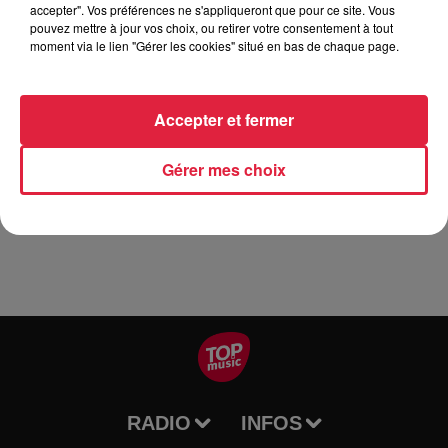
Elle passe en revue sa vie de couple et les difficultés des
accepter". Vos préférences ne s'appliqueront que pour ce site. Vous
pouvez mettre à jour vos choix, ou retirer votre consentement à tout
jeunes parents, parle des enfants moches, de savoir faire le
moment via le lien "Gérer les cookies" situé en bas de chaque page.
deuil de sa vie d’avant, des pulsions criminelles que l’on
peut avoir pour les moralisateurs, ou pour son propre
conjoint, de son rapport à la nourriture, de son double
Accepter et fermer
menton...
Bref, Blandine livre un spectacle décomplexant, bourré
Gérer mes choix
d’autodérision, d’un peu cynisme et de vannes percutantes.
RADIO
INFOS