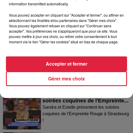
information transmitted automatically.
Vous pouvez accepter en cliquant sur "Accepter et fermer", ou affiner en
sélectionnant les finalités et/ou partenaires dans "Gérer mes choix".
Vous pouvez également refuser en cliquant sur "Continuer sans
accepter". Vos préférences ne s'appliqueront que pour ce site. Vous
Dans la même série
pouvez mettre à jour vos choix, ou retirer votre consentement à tout
moment via le lien "Gérer les cookies" situé en bas de chaque page.
Thierry du Domaine Wunsch et
Mann à Wettolsheim !
Accepter et fermer
Thierry du Domaine Wunsch et Mann à
Wettolsheim !
Gérer mes choix
Sandra et Estelle présentent les
soirées coquines de l'Empreinte...
Sandra et Estelle présentent les soirées
coquines de l'Empreinte Rouge à Strasbourg
!