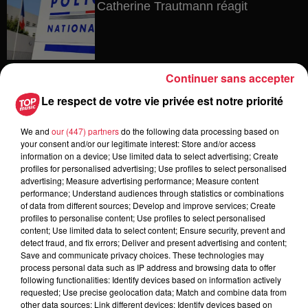
Catherine Trautmann réagit
6 août 2026
Continuer sans accepter
Au zoo de Mulhouse : rencontre
avec les flamants rouges
Le respect de votre vie privée est notre priorité
We and
our (447) partners
do the following data processing based on
your consent and/or our legitimate interest: Store and/or access
information on a device; Use limited data to select advertising; Create
6 août 2026
profiles for personalised advertising; Use profiles to select personalised
Les dernières infos sur la venue du
advertising; Measure advertising performance; Measure content
pape à Metz en septembre
performance; Understand audiences through statistics or combinations
of data from different sources; Develop and improve services; Create
profiles to personalise content; Use profiles to select personalised
content; Use limited data to select content; Ensure security, prevent and
detect fraud, and fix errors; Deliver and present advertising and content;
5 août 2026
Save and communicate privacy choices. These technologies may
Europa-Park : des précisons sur
process personal data such as IP address and browsing data to offer
following functionalities: Identify devices based on information actively
l’après Euro-Mir
requested; Use precise geolocation data; Match and combine data from
other data sources; Link different devices; Identify devices based on