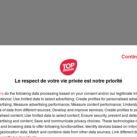
Contin
Le respect de votre vie privée est notre priorité
ers
do the following data processing based on your consent and/or our legitimate int
device; Use limited data to select advertising; Create profiles for personalised adver
vertising; Measure advertising performance; Measure content performance; Unders
ns of data from different sources; Develop and improve services; Create profiles to 
alised content; Use limited data to select content; Ensure security, prevent and detect
ertising and content; Save and communicate privacy choices. These technologies
and browsing data to offer following functionalities: Identify devices based on infor
eolocation data; Match and combine data from other data sources; Link different de