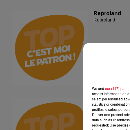
Reproland
Reproland
We and
our (447) partn
access information on a 
select personalised ad
Plakar
statistics or combinatio
Plakar
profiles to select person
Deliver and present adv
data such as IP address 
requested; Use precise g