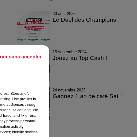
30 août 2025
Le Duel des Champions
16 septembre 2024
uer sans accepter
Jouez au Top Cash !
24 novembre 2023
erest: Store and/or
Gagnez 1 an de café Sati !
tising; Use profiles to
tand audiences through
personalise content; Use
 fraud, and fix errors;
 may process personal
mation actively
vices; Identify devices