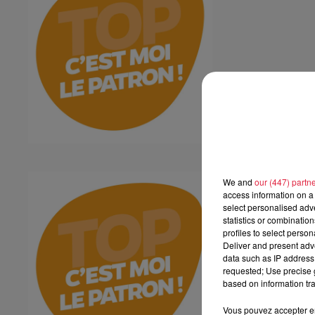
Plakar
We and
our (447) partn
access information on a 
Plakar
select personalised ad
statistics or combinatio
profiles to select person
Deliver and present adv
data such as IP address 
requested; Use precise g
based on information tra
Vous pouvez accepter en 