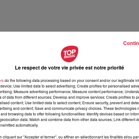
Contin
Le respect de votre vie privée est notre priorité
ers
do the following data processing based on your consent and/or our legitimate int
device; Use limited data to select advertising; Create profiles for personalised adver
vertising; Measure advertising performance; Measure content performance; Unders
ns of data from different sources; Develop and improve services; Create profiles to 
alised content; Use limited data to select content; Ensure security, prevent and detect
ertising and content; Save and communicate privacy choices. These technologies
and browsing data to offer following functionalities: Identify devices based on infor
eolocation data; Match and combine data from other data sources; Link different de
nsmitted automatically.
cliquant sur "Accepter et fermer", ou affiner en sélectionnant les finalités et/ou pa