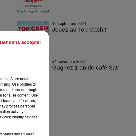
16 septembre 2024
Jouez au Top Cash !
uer sans accepter
24 novembre 2023
Gagnez 1 an de café Sati !
erest: Store and/or
tising; Use profiles to
tand audiences through
personalise content; Use
 fraud, and fix errors;
 may process personal
mation actively
vices; Identify devices
rtenaires dans "Gérer