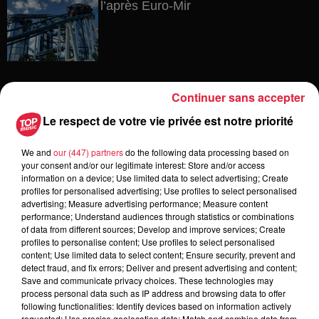
l’après Euro-Mir
Continuer sans accepter
Dans la même série
Le respect de votre vie privée est notre priorité
We and
our (447) partners
do the following data processing based on
Reproland
your consent and/or our legitimate interest: Store and/or access
Reproland
information on a device; Use limited data to select advertising; Create
profiles for personalised advertising; Use profiles to select personalised
advertising; Measure advertising performance; Measure content
performance; Understand audiences through statistics or combinations
of data from different sources; Develop and improve services; Create
profiles to personalise content; Use profiles to select personalised
content; Use limited data to select content; Ensure security, prevent and
Plakar
detect fraud, and fix errors; Deliver and present advertising and content;
Plakar
Save and communicate privacy choices. These technologies may
process personal data such as IP address and browsing data to offer
following functionalities: Identify devices based on information actively
requested; Use precise geolocation data; Match and combine data from