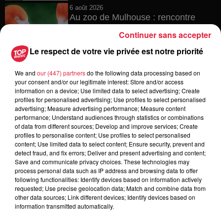
6 août 2026
Au zoo de Mulhouse : rencontre
avec les flamants rouges
Continuer sans accepter
Le respect de votre vie privée est notre priorité
We and
our (447) partners
do the following data processing based on
6 août 2026
your consent and/or our legitimate interest: Store and/or access
Les dernières infos sur la venue du
information on a device; Use limited data to select advertising; Create
pape à Metz en septembre
profiles for personalised advertising; Use profiles to select personalised
advertising; Measure advertising performance; Measure content
performance; Understand audiences through statistics or combinations
of data from different sources; Develop and improve services; Create
profiles to personalise content; Use profiles to select personalised
5 août 2026
content; Use limited data to select content; Ensure security, prevent and
Europa-Park : des précisons sur
detect fraud, and fix errors; Deliver and present advertising and content;
l’après Euro-Mir
Save and communicate privacy choices. These technologies may
process personal data such as IP address and browsing data to offer
following functionalities: Identify devices based on information actively
requested; Use precise geolocation data; Match and combine data from
other data sources; Link different devices; Identify devices based on
information transmitted automatically.