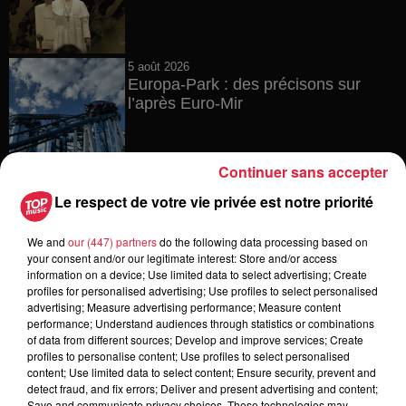
5 août 2026
Europa-Park : des précisons sur
l’après Euro-Mir
Continuer sans accepter
Le respect de votre vie privée est notre priorité
We and
our (447) partners
do the following data processing based on
Dans la même série
your consent and/or our legitimate interest: Store and/or access
information on a device; Use limited data to select advertising; Create
profiles for personalised advertising; Use profiles to select personalised
Reproland
advertising; Measure advertising performance; Measure content
Reproland
performance; Understand audiences through statistics or combinations
of data from different sources; Develop and improve services; Create
profiles to personalise content; Use profiles to select personalised
content; Use limited data to select content; Ensure security, prevent and
detect fraud, and fix errors; Deliver and present advertising and content;
Save and communicate privacy choices. These technologies may