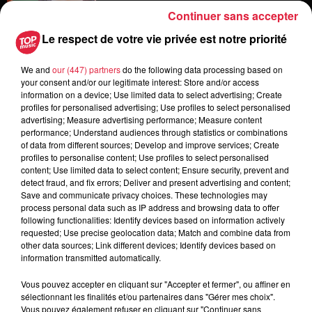
Continuer sans accepter
Le respect de votre vie privée est notre priorité
6 août 2026
Les dernières infos sur la venue du
pape à Metz en septembre
We and
our (447) partners
do the following data processing based on
your consent and/or our legitimate interest: Store and/or access
information on a device; Use limited data to select advertising; Create
profiles for personalised advertising; Use profiles to select personalised
advertising; Measure advertising performance; Measure content
5 août 2026
performance; Understand audiences through statistics or combinations
Europa-Park : des précisons sur
of data from different sources; Develop and improve services; Create
profiles to personalise content; Use profiles to select personalised
l’après Euro-Mir
content; Use limited data to select content; Ensure security, prevent and
detect fraud, and fix errors; Deliver and present advertising and content;
Save and communicate privacy choices. These technologies may
process personal data such as IP address and browsing data to offer
following functionalities: Identify devices based on information actively
requested; Use precise geolocation data; Match and combine data from
other data sources; Link different devices; Identify devices based on
information transmitted automatically.
Dans la même série
Vous pouvez accepter en cliquant sur "Accepter et fermer", ou affiner en
sélectionnant les finalités et/ou partenaires dans "Gérer mes choix".
Vous pouvez également refuser en cliquant sur "Continuer sans
Reproland