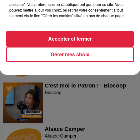
accepter". Vos préférences ne s'appliqueront que pour ce site. Vous
Reproland
pouvez mettre à jour vos choix, ou retirer votre consentement à tout
moment via le lien "Gérer les cookies" situé en bas de chaque page.
Accepter et fermer
Plakar
Plakar
Gérer mes choix
C'est moi le Patron ! - Biocoop
Biocoop
Alsace Camper
Alsace Camper