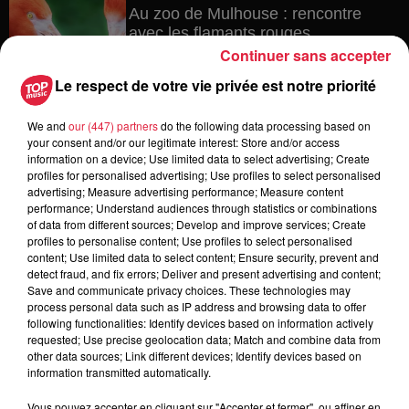
Au zoo de Mulhouse : rencontre
avec les flamants rouges
Continuer sans accepter
Le respect de votre vie privée est notre priorité
6 août 2026
We and
our (447) partners
do the following data processing based on
Les dernières infos sur la venue du
your consent and/or our legitimate interest: Store and/or access
pape à Metz en septembre
information on a device; Use limited data to select advertising; Create
profiles for personalised advertising; Use profiles to select personalised
advertising; Measure advertising performance; Measure content
performance; Understand audiences through statistics or combinations
of data from different sources; Develop and improve services; Create
profiles to personalise content; Use profiles to select personalised
5 août 2026
Europa-Park : des précisons sur
content; Use limited data to select content; Ensure security, prevent and
detect fraud, and fix errors; Deliver and present advertising and content;
l’après Euro-Mir
Save and communicate privacy choices. These technologies may
process personal data such as IP address and browsing data to offer
following functionalities: Identify devices based on information actively
requested; Use precise geolocation data; Match and combine data from
other data sources; Link different devices; Identify devices based on
information transmitted automatically.
Vous pouvez accepter en cliquant sur "Accepter et fermer", ou affiner en