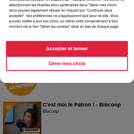
Dans la même série
sélectionnant les finalités et/ou partenaires dans "Gérer mes choix".
Vous pouvez également refuser en cliquant sur "Continuer sans
accepter". Vos préférences ne s'appliqueront que pour ce site. Vous
pouvez mettre à jour vos choix, ou retirer votre consentement à tout
Reproland
moment via le lien "Gérer les cookies" situé en bas de chaque page.
Reproland
Accepter et fermer
Gérer mes choix
Plakar
Plakar
C'est moi le Patron ! - Biocoop
Biocoop