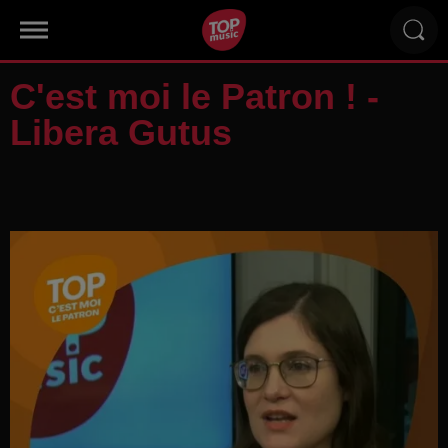
C'est moi le Patron ! -
Libera Gutus