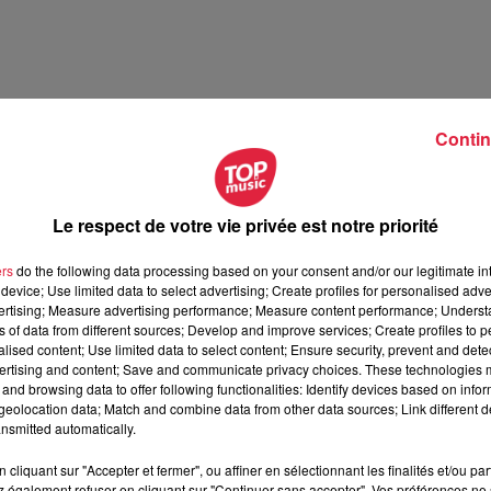
Contin
Le respect de votre vie privée est notre priorité
ers
do the following data processing based on your consent and/or our legitimate int
device; Use limited data to select advertising; Create profiles for personalised adver
vertising; Measure advertising performance; Measure content performance; Unders
ns of data from different sources; Develop and improve services; Create profiles to 
alised content; Use limited data to select content; Ensure security, prevent and detect
ertising and content; Save and communicate privacy choices. These technologies
and browsing data to offer following functionalities: Identify devices based on infor
eolocation data; Match and combine data from other data sources; Link different de
nsmitted automatically.
cliquant sur "Accepter et fermer", ou affiner en sélectionnant les finalités et/ou pa
 également refuser en cliquant sur "Continuer sans accepter". Vos préférences ne 