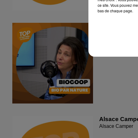
ce site. Vous pouvez met
bas de chaque page.
C'est moi le P
Biocoop
Alsace Camp
Alsace Camper