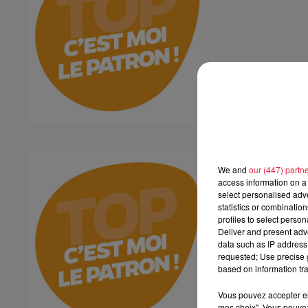
Plakar
We and
our (447) partn
Plakar
access information on a 
select personalised ad
statistics or combinatio
profiles to select person
Deliver and present adv
data such as IP address 
requested; Use precise g
based on information tra
Vous pouvez accepter en 
mes choix". Vous pouvez