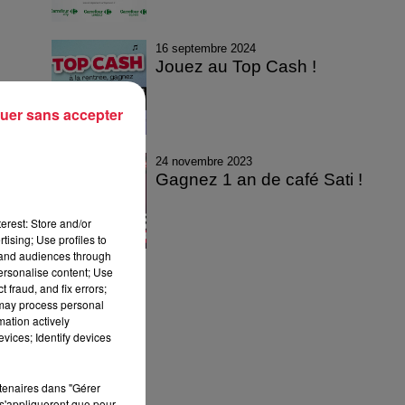
16 septembre 2024
Jouez au Top Cash !
uer sans accepter
24 novembre 2023
Gagnez 1 an de café Sati !
erest: Store and/or
tising; Use profiles to
tand audiences through
personalise content; Use
 fraud, and fix errors;
 may process personal
mation actively
vices; Identify devices
rtenaires dans "Gérer
s'appliqueront que pour