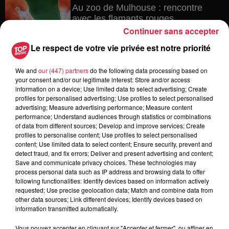
Au zoo de Mulhouse : rencontre
avec les flamants rouges
Continuer sans accepter
Le respect de votre vie privée est notre priorité
6 août 2026
We and
our (447) partners
do the following data processing based on
Les dernières infos sur la venue du
your consent and/or our legitimate interest: Store and/or access
pape à Metz en septembre
information on a device; Use limited data to select advertising; Create
profiles for personalised advertising; Use profiles to select personalised
advertising; Measure advertising performance; Measure content
performance; Understand audiences through statistics or combinations
of data from different sources; Develop and improve services; Create
profiles to personalise content; Use profiles to select personalised
5 août 2026
Europa-Park : des précisons sur
content; Use limited data to select content; Ensure security, prevent and
detect fraud, and fix errors; Deliver and present advertising and content;
l’après Euro-Mir
Save and communicate privacy choices. These technologies may
process personal data such as IP address and browsing data to offer
following functionalities: Identify devices based on information actively
requested; Use precise geolocation data; Match and combine data from
other data sources; Link different devices; Identify devices based on
information transmitted automatically.
Vous pouvez accepter en cliquant sur "Accepter et fermer", ou affiner en