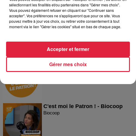
Dans la même série
sélectionnant les finalités et/ou partenaires dans "Gérer mes choix".
Vous pouvez également refuser en cliquant sur "Continuer sans
accepter". Vos préférences ne s'appliqueront que pour ce site. Vous
pouvez mettre à jour vos choix, ou retirer votre consentement à tout
Reproland
moment via le lien "Gérer les cookies" situé en bas de chaque page.
Reproland
Accepter et fermer
Gérer mes choix
Plakar
Plakar
C'est moi le Patron ! - Biocoop
Biocoop