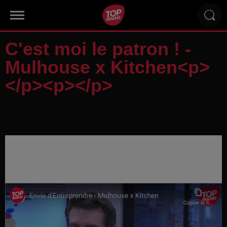
C'est moi le patron ! -
Mulhouse x Kitchen<p>
</p><p></p>