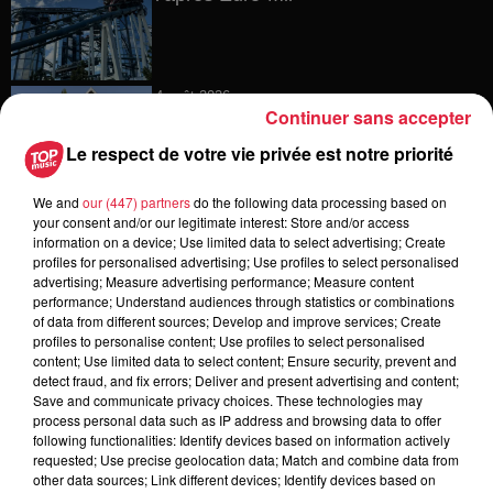
4 août 2026
Continuer sans accepter
Vélos d'occasion en Alsace : les
meilleures adresses pour rouler à...
Le respect de votre vie privée est notre priorité
We and
our (447) partners
do the following data processing based on
your consent and/or our legitimate interest: Store and/or access
information on a device; Use limited data to select advertising; Create
4 août 2026
profiles for personalised advertising; Use profiles to select personalised
Bischheim : disparition d’une
advertising; Measure advertising performance; Measure content
adolescente de 16 ans
performance; Understand audiences through statistics or combinations
of data from different sources; Develop and improve services; Create
profiles to personalise content; Use profiles to select personalised
content; Use limited data to select content; Ensure security, prevent and
detect fraud, and fix errors; Deliver and present advertising and content;
4 août 2026
Save and communicate privacy choices. These technologies may
Muttersholtz : après SensoRied,
process personal data such as IP address and browsing data to offer
voilà BotaRied
following functionalities: Identify devices based on information actively
requested; Use precise geolocation data; Match and combine data from
other data sources; Link different devices; Identify devices based on