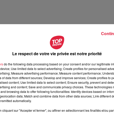
Contin
Le respect de votre vie privée est notre priorité
ers
do the following data processing based on your consent and/or our legitimate int
device; Use limited data to select advertising; Create profiles for personalised adver
vertising; Measure advertising performance; Measure content performance; Unders
ns of data from different sources; Develop and improve services; Create profiles to 
alised content; Use limited data to select content; Ensure security, prevent and detect
ertising and content; Save and communicate privacy choices. These technologies
and browsing data to offer following functionalities: Identify devices based on infor
eolocation data; Match and combine data from other data sources; Link different de
nsmitted automatically.
cliquant sur "Accepter et fermer", ou affiner en sélectionnant les finalités et/ou pa