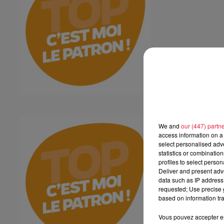
Plakar
We and
our (447) partn
Plakar
access information on a 
select personalised ad
statistics or combinatio
profiles to select person
Deliver and present adv
data such as IP address 
requested; Use precise g
based on information tra
Vous pouvez accepter en 