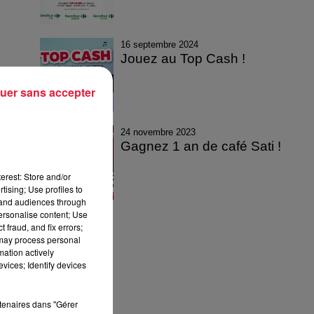
16 septembre 2024
Jouez au Top Cash !
uer sans accepter
24 novembre 2023
Gagnez 1 an de café Sati !
erest: Store and/or
tising; Use profiles to
tand audiences through
personalise content; Use
 fraud, and fix errors;
 may process personal
mation actively
vices; Identify devices
rtenaires dans "Gérer