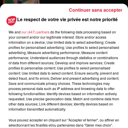
Continuer sans accepter
Le respect de votre vie privée est notre priorité
6 août 2026
Les dernières infos sur la venue du
We and
our (447) partners
do the following data processing based on
pape à Metz en septembre
your consent and/or our legitimate interest: Store and/or access
information on a device; Use limited data to select advertising; Create
profiles for personalised advertising; Use profiles to select personalised
advertising; Measure advertising performance; Measure content
performance; Understand audiences through statistics or combinations
5 août 2026
of data from different sources; Develop and improve services; Create
Europa-Park : des précisons sur
profiles to personalise content; Use profiles to select personalised
l’après Euro-Mir
content; Use limited data to select content; Ensure security, prevent and
detect fraud, and fix errors; Deliver and present advertising and content;
Save and communicate privacy choices. These technologies may
process personal data such as IP address and browsing data to offer
following functionalities: Identify devices based on information actively
requested; Use precise geolocation data; Match and combine data from
other data sources; Link different devices; Identify devices based on
information transmitted automatically.
Dans la même série
Vous pouvez accepter en cliquant sur "Accepter et fermer", ou affiner en
sélectionnant les finalités et/ou partenaires dans "Gérer mes choix".