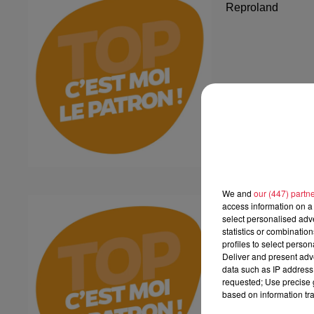
Reproland
We and
our (447) partn
Plakar
access information on a 
select personalised ad
Plakar
statistics or combinatio
profiles to select person
Deliver and present adv
data such as IP address 
requested; Use precise g
based on information tra