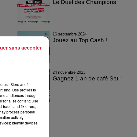
Le Duel des Champions
16 septembre 2024
Jouez au Top Cash !
uer sans accepter
24 novembre 2023
Gagnez 1 an de café Sati !
erest: Store and/or
tising; Use profiles to
tand audiences through
personalise content; Use
 fraud, and fix errors;
 may process personal
mation actively
vices; Identify devices