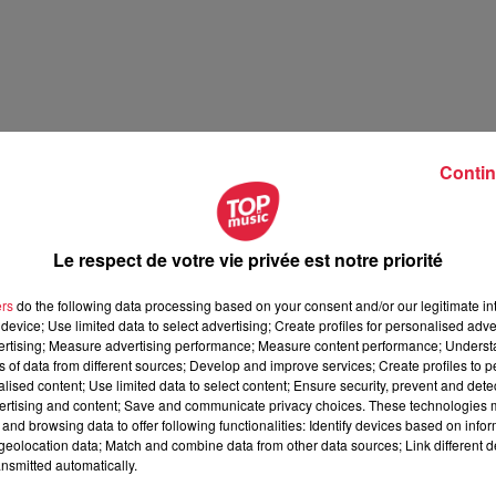
Contin
Le respect de votre vie privée est notre priorité
ers
do the following data processing based on your consent and/or our legitimate int
device; Use limited data to select advertising; Create profiles for personalised adver
vertising; Measure advertising performance; Measure content performance; Unders
ns of data from different sources; Develop and improve services; Create profiles to 
alised content; Use limited data to select content; Ensure security, prevent and detect
ertising and content; Save and communicate privacy choices. These technologies
and browsing data to offer following functionalities: Identify devices based on infor
eolocation data; Match and combine data from other data sources; Link different de
nsmitted automatically.