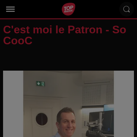
C'est moi le Patron - So
CooC