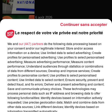
6 août 2026
Au zoo de Mulhouse : rencontre
Continuer sans accepter
avec les flamants rouges
Le respect de votre vie privée est notre priorité
We and
our (447) partners
do the following data processing based on
your consent and/or our legitimate interest: Store and/or access
6 août 2026
information on a device; Use limited data to select advertising; Create
Les dernières infos sur la venue du
profiles for personalised advertising; Use profiles to select personalised
pape à Metz en septembre
advertising; Measure advertising performance; Measure content
performance; Understand audiences through statistics or combinations
of data from different sources; Develop and improve services; Create
profiles to personalise content; Use profiles to select personalised
content; Use limited data to select content; Ensure security, prevent and
detect fraud, and fix errors; Deliver and present advertising and content;
5 août 2026
Save and communicate privacy choices. These technologies may
Europa-Park : des précisons sur
process personal data such as IP address and browsing data to offer
l’après Euro-Mir
following functionalities: Identify devices based on information actively
requested; Use precise geolocation data; Match and combine data from
other data sources; Link different devices; Identify devices based on
information transmitted automatically.