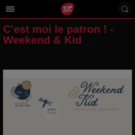
C'est moi le patron ! -
Weekend & Kid