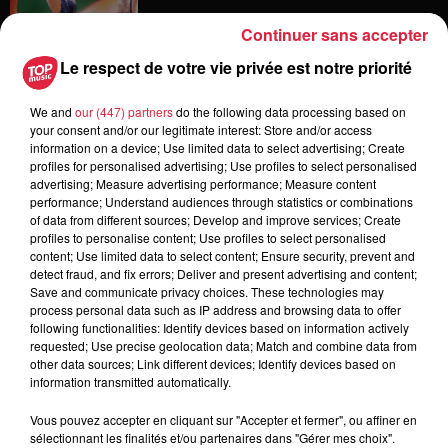
Continuer sans accepter
Le respect de votre vie privée est notre priorité
12h23
Les dernières infos sur la venue du
We and
our (447) partners
do the following data processing based on
pape à Metz en septembre
your consent and/or our legitimate interest: Store and/or access
information on a device; Use limited data to select advertising; Create
profiles for personalised advertising; Use profiles to select personalised
advertising; Measure advertising performance; Measure content
performance; Understand audiences through statistics or combinations
5 août 2026
of data from different sources; Develop and improve services; Create
Europa-Park : des précisons sur
profiles to personalise content; Use profiles to select personalised
l’après Euro-Mir
content; Use limited data to select content; Ensure security, prevent and
detect fraud, and fix errors; Deliver and present advertising and content;
Save and communicate privacy choices. These technologies may
process personal data such as IP address and browsing data to offer
following functionalities: Identify devices based on information actively
requested; Use precise geolocation data; Match and combine data from
other data sources; Link different devices; Identify devices based on
information transmitted automatically.
Dans la même série
Vous pouvez accepter en cliquant sur "Accepter et fermer", ou affiner en
sélectionnant les finalités et/ou partenaires dans "Gérer mes choix".