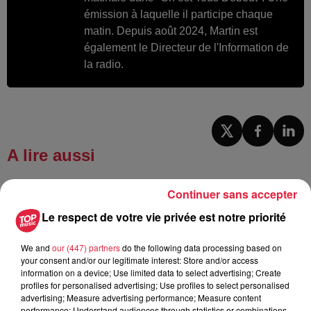
émission à laquelle il participe chaque
matin. Depuis août 2024, Martin est
également le Directeur de l'Information de
la radio.
A lire aussi
Continuer sans accepter
6 août 2026
À Hoerdt, de l’eau brune sort des
Le respect de votre vie privée est notre priorité
robinets
We and
our (447) partners
do the following data processing based on
your consent and/or our legitimate interest: Store and/or access
information on a device; Use limited data to select advertising; Create
profiles for personalised advertising; Use profiles to select personalised
6 août 2026
advertising; Measure advertising performance; Measure content
Tags antisémites à Strasbourg :
performance; Understand audiences through statistics or combinations