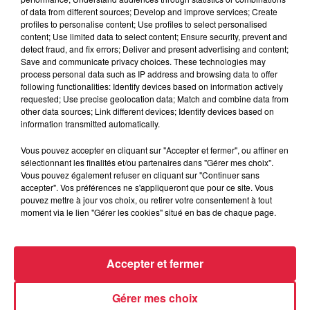
Catherine Trautmann réagit
of data from different sources; Develop and improve services; Create
profiles to personalise content; Use profiles to select personalised
content; Use limited data to select content; Ensure security, prevent and
detect fraud, and fix errors; Deliver and present advertising and content;
Save and communicate privacy choices. These technologies may
6 août 2026
process personal data such as IP address and browsing data to offer
Au zoo de Mulhouse : rencontre
following functionalities: Identify devices based on information actively
avec les flamants rouges
requested; Use precise geolocation data; Match and combine data from
other data sources; Link different devices; Identify devices based on
information transmitted automatically.
Vous pouvez accepter en cliquant sur "Accepter et fermer", ou affiner en
sélectionnant les finalités et/ou partenaires dans "Gérer mes choix".
Vous pouvez également refuser en cliquant sur "Continuer sans
accepter". Vos préférences ne s'appliqueront que pour ce site. Vous
À découvrir également
pouvez mettre à jour vos choix, ou retirer votre consentement à tout
moment via le lien "Gérer les cookies" situé en bas de chaque page.
Accepter et fermer
Gérer mes choix