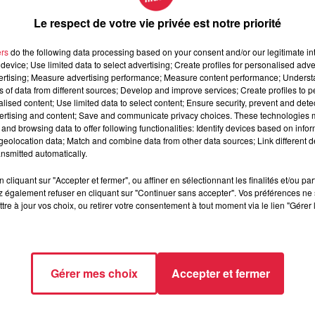
er votre candidature
ici
!
Le respect de votre vie privée est notre priorité
ers
do the following data processing based on your consent and/or our legitimate int
device; Use limited data to select advertising; Create profiles for personalised adver
vertising; Measure advertising performance; Measure content performance; Unders
ns of data from different sources; Develop and improve services; Create profiles to 
alised content; Use limited data to select content; Ensure security, prevent and detect
ertising and content; Save and communicate privacy choices. These technologies
and browsing data to offer following functionalities: Identify devices based on infor
eolocation data; Match and combine data from other data sources; Link different de
nsmitted automatically.
cliquant sur "Accepter et fermer", ou affiner en sélectionnant les finalités et/ou pa
 également refuser en cliquant sur "Continuer sans accepter". Vos préférences ne 
tre à jour vos choix, ou retirer votre consentement à tout moment via le lien "Gérer 
Gérer mes choix
Accepter et fermer
25 à 7h36 Martin Antoine