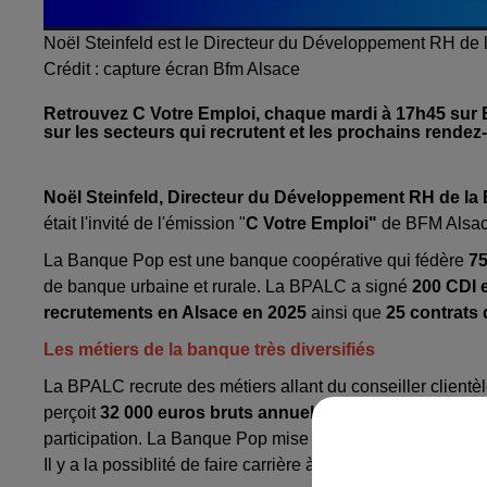
Noël Steinfeld est le Directeur du Développement RH de
Crédit :
capture écran Bfm Alsace
Retrouvez C Votre Emploi, chaque mardi à 17h45 sur B
sur les secteurs qui recrutent et les prochains rendez
Noël Steinfeld, Directeur du Développement RH de 
était l'invité de l'émission "
C Votre Emploi"
de BFM Alsace
La Banque Pop est une banque coopérative qui fédère
75
de banque urbaine et rurale. La BPALC a signé
200 CDI 
recrutements en Alsace en 2025
ainsi que
25 contrats
Les métiers de la banque très diversifiés
La BPALC recrute des métiers allant du conseiller clientè
perçoit
32 000 euros bruts annuels
à la Banque Populair
participation. La Banque Pop mise de plus en plus sur
de
Il y a la possiblité de faire carrière à la Banque Populair