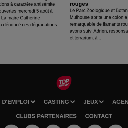
rouges
tions à caractère antisémite
Le Parc Zoologique et Botan
ouvertes mercredi 5 août à
Mulhouse abrite une colonie
 La maire Catherine
remarquable de flamants ro
a dénoncé ces dégradations.
avons suivi Adrien, respons
et terrarium, à...
 D'EMPLOI
CASTING
JEUX
AGE
CLUBS PARTENAIRES
CONTACT