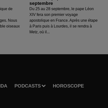
septembre
ique de
Du 25 au 28 septembre, le pape Léon
XIV fera son premier voyage
uges. Nous
apostolique en France. Après une étape
able oiseaux
à Paris puis à Lourdes, il se rendra à
Metz, où il...
NDA
PODCASTS
HOROSCOPE