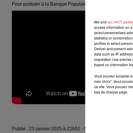
Pour postuler à la Banque Populaire,
vous pouvez envoy
We and
our (447) partn
access information on a 
select personalised ad
statistics or combinatio
profiles to select person
Deliver and present adv
data such as IP address 
requested; Use precise g
based on information tra
Vous pouvez accepter en 
mes choix". Vous pouvez
ce site. Vous pouvez met
bas de chaque page.
Publié : 23 janvier 2025 à 21h51 - Modifié : 24 janvier 20