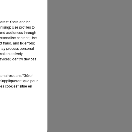
erest: Store and/or
tising; Use profiles to
tand audiences through
personalise content; Use
 fraud, and fix errors;
 may process personal
mation actively
vices; Identify devices
rtenaires dans "Gérer
s'appliqueront que pour
les cookies" situé en