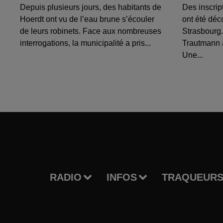
Depuis plusieurs jours, des habitants de
Des inscrip
Hoerdt ont vu de l’eau brune s’écouler
ont été déc
de leurs robinets. Face aux nombreuses
Strasbourg.
interrogations, la municipalité a pris...
Trautmann 
Une...
RADIO
INFOS
TRAQUEURS