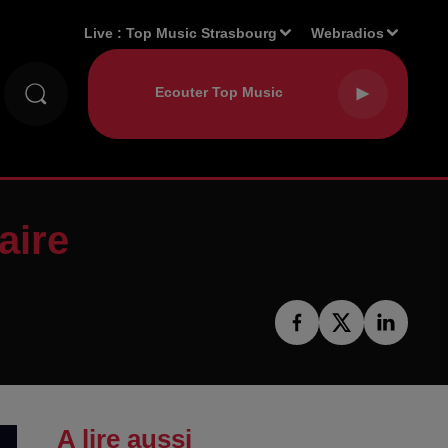
Live :
Top Music Strasbourg
Webradios
aire
A lire aussi