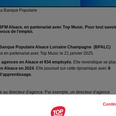
 la Banque Populaire
FM Alsace, en partenariat avec Top Music. Pour tout savoi
-vous de l’emploi.
la Banque Populaire Alsace Lorraine Champagne (BPALC)
 en partenariat avec Top Music le 21 janvier 2025.
 agences en Alsace et 934 employés
. Elle revendique se pla
en Alsace en 2024
. Elle poursuit sur cette dynamique avec
8
 d'apprentissage.
le au directeur d'agence. Par exemple, un directeur d'agence
e sans compter des avantages comme la redistribution et la
Contin
s personnes non diplômées et qui seront formées en intern
e en évoluant régulièrement sur des postes à responsabilité.