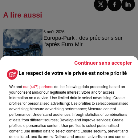
A lire aussi
5 août 2026
Europa-Park : des précisons sur
l’après Euro-Mir
Continuer sans accepter
Le respect de votre vie privée est notre priorité
4 août 2026
Vélos d'occasion en Alsace : les
meilleures adresses pour rouler à...
We and
our (447) partners
do the following data processing based on
your consent and/or our legitimate interest: Store and/or access
information on a device; Use limited data to select advertising; Create
profiles for personalised advertising; Use profiles to select personalised
advertising; Measure advertising performance; Measure content
performance; Understand audiences through statistics or combinations
4 août 2026
of data from different sources; Develop and improve services; Create
Bischheim : disparition d’une
profiles to personalise content; Use profiles to select personalised
adolescente de 16 ans
content; Use limited data to select content; Ensure security, prevent and
detect fraud, and fix errors; Deliver and present advertising and content;