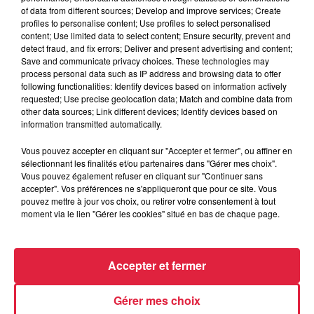
of data from different sources; Develop and improve services; Create
profiles to personalise content; Use profiles to select personalised
content; Use limited data to select content; Ensure security, prevent and
detect fraud, and fix errors; Deliver and present advertising and content;
Save and communicate privacy choices. These technologies may
6 août 2026
process personal data such as IP address and browsing data to offer
Au zoo de Mulhouse : rencontre
following functionalities: Identify devices based on information actively
avec les flamants rouges
requested; Use precise geolocation data; Match and combine data from
other data sources; Link different devices; Identify devices based on
information transmitted automatically.
Vous pouvez accepter en cliquant sur "Accepter et fermer", ou affiner en
sélectionnant les finalités et/ou partenaires dans "Gérer mes choix".
Vous pouvez également refuser en cliquant sur "Continuer sans
accepter". Vos préférences ne s'appliqueront que pour ce site. Vous
À découvrir également
pouvez mettre à jour vos choix, ou retirer votre consentement à tout
moment via le lien "Gérer les cookies" situé en bas de chaque page.
Accepter et fermer
Gérer mes choix