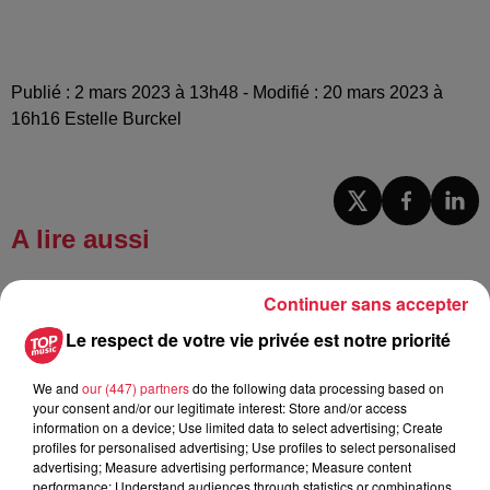
Publié : 2 mars 2023 à 13h48 - Modifié : 20 mars 2023 à
16h16 Estelle Burckel
A lire aussi
Continuer sans accepter
6 août 2026
À Hoerdt, de l’eau brune sort des
Le respect de votre vie privée est notre priorité
robinets
We and
our (447) partners
do the following data processing based on
your consent and/or our legitimate interest: Store and/or access
information on a device; Use limited data to select advertising; Create
6 août 2026
profiles for personalised advertising; Use profiles to select personalised
Tags antisémites à Strasbourg :
advertising; Measure advertising performance; Measure content
performance; Understand audiences through statistics or combinations
Catherine Trautmann réagit