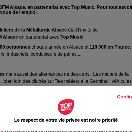
FM Alsace, en partenariat avec Top Music. Pour tout savoi
-vous de l’emploi.
étiers de la Métallurgie Alsace
était l'invité de
 Alsace
en partenariat avec
Top Music
.
000 personnes
chaque année en Alsace et
110 000 en France
.
s, industriels, conducteurs de pelles ...
tes
mais aussi des alternances de deux ans. Les métiers de la
, bien loin des clichés sur "les métiers à la Germinal" véhiculés
en payés et pérennes
:
92% des employés de la métallurgie e
.
Contin
e, le 18 janvier.
Le respect de votre vie privée est notre priorité
ers
do the following data processing based on your consent and/or our legitimate int