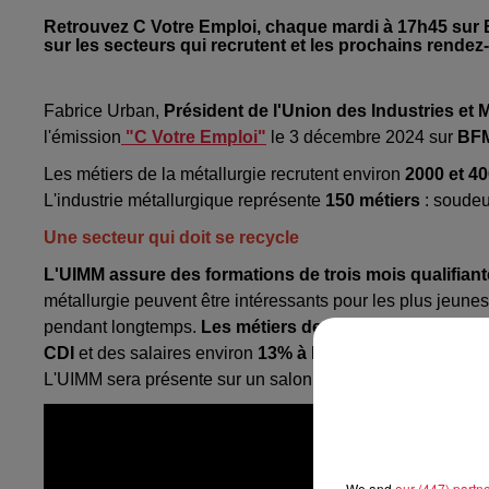
Retrouvez C Votre Emploi, chaque mardi à 17h45 sur B
sur les secteurs qui recrutent et les prochains rendez
Fabrice Urban,
Président de l'Union des Industries et M
l'émission
"C
Votre Emploi"
le 3 décembre 2024 sur
BFM
Les métiers de la métallurgie recrutent environ
2000 et 4
L'industrie métallurgique représente
150 métiers
: soudeur
Une secteur qui doit se recycle
L'UIMM assure des formations de trois mois qualifian
métallurgie peuvent être intéressants pour les plus jeunes 
pendant longtemps.
Les métiers de l'industrie sont bi
CDI
et des salaires environ
13% à la moyenne nationale
L'UIMM sera présente sur un salon de formation à Mulhous
We and
our (447) partn