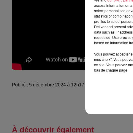
access information on a 
select personalised ad
statistics or combinatio
profiles to select person
Deliver and present adv
data such as IP address 
requested; Use precise g
based on information tra
Vous pouvez accepter en 
mes choix". Vous pouvez
ce site. Vous pouvez met
bas de chaque page.
Publié : 5 décembre 2024 à 12h17 - Modifié : 5 décembre
À découvrir également