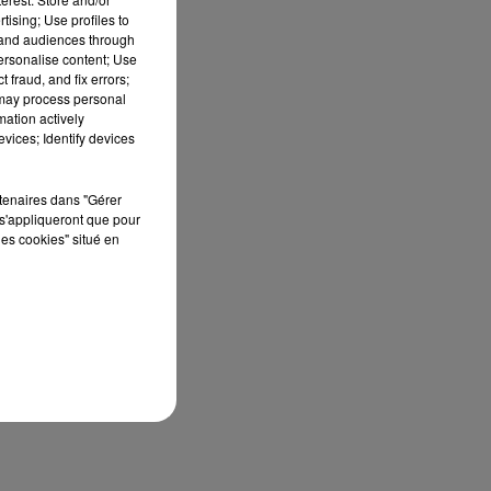
tising; Use profiles to
tand audiences through
personalise content; Use
 fraud, and fix errors;
 may process personal
mation actively
vices; Identify devices
rtenaires dans "Gérer
s'appliqueront que pour
les cookies" situé en