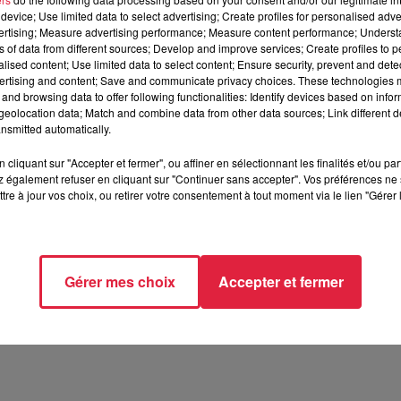
device; Use limited data to select advertising; Create profiles for personalised adver
vertising; Measure advertising performance; Measure content performance; Unders
ns of data from different sources; Develop and improve services; Create profiles to 
alised content; Use limited data to select content; Ensure security, prevent and detect
ertising and content; Save and communicate privacy choices. These technologies
and browsing data to offer following functionalities: Identify devices based on infor
eolocation data; Match and combine data from other data sources; Link different de
nsmitted automatically.
cliquant sur "Accepter et fermer", ou affiner en sélectionnant les finalités et/ou pa
 également refuser en cliquant sur "Continuer sans accepter". Vos préférences ne 
tre à jour vos choix, ou retirer votre consentement à tout moment via le lien "Gérer 
 2024 à 14h03 Martin Antoine
Gérer mes choix
Accepter et fermer