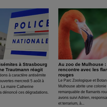
isémites à Strasbourg
Au zoo de Mulhouse :
ine Trautmann réagit
rencontre avec les fl
rouges
tions à caractère antisémite
Le Parc Zoologique et Botan
ouvertes mercredi 5 août à
Mulhouse abrite une colonie
 La maire Catherine
remarquable de flamants ro
a dénoncé ces dégradations.
avons suivi Adrien, respons
et terrarium, à...