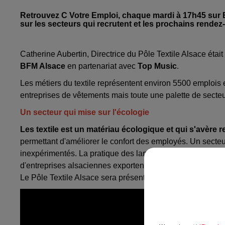
Retrouvez C Votre Emploi, chaque mardi à 17h45 sur B
sur les secteurs qui recrutent et les prochains rendez
Catherine Aubertin, Directrice du Pôle Textile Alsace était 
BFM Alsace
en partenariat avec
Top Music
.
Les métiers du textile représentent environ 5500 emplois 
entreprises de vêtements mais toute une palette de secteu
Un secteur qui mise sur l'écologie
Les textile est un matériau écologique et qui s'avère 
permettant d'améliorer le confort des employés. Un secteu
inexpérimentés. La pratique des langues étrangères reste
d'entreprises alsaciennes exportent.
Le Pôle Textile Alsace sera présent sur un salon de forma