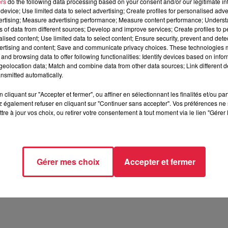
ers
do the following data processing based on your consent and/or our legitimate int
device; Use limited data to select advertising; Create profiles for personalised adver
vertising; Measure advertising performance; Measure content performance; Unders
ns of data from different sources; Develop and improve services; Create profiles to 
alised content; Use limited data to select content; Ensure security, prevent and detect
ertising and content; Save and communicate privacy choices. These technologies
and browsing data to offer following functionalities: Identify devices based on infor
eolocation data; Match and combine data from other data sources; Link different de
nsmitted automatically.
cliquant sur "Accepter et fermer", ou affiner en sélectionnant les finalités et/ou pa
 également refuser en cliquant sur "Continuer sans accepter". Vos préférences ne 
tre à jour vos choix, ou retirer votre consentement à tout moment via le lien "Gérer 
e 2024 à 12h07 Martin Antoine
Gérer mes choix
Accepter et fermer