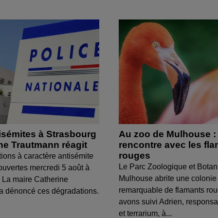
isémites à Strasbourg
Au zoo de Mulhouse :
ine Trautmann réagit
rencontre avec les fl
rouges
tions à caractère antisémite
Le Parc Zoologique et Botan
ouvertes mercredi 5 août à
Mulhouse abrite une colonie
 La maire Catherine
remarquable de flamants ro
a dénoncé ces dégradations.
avons suivi Adrien, respons
et terrarium, à...