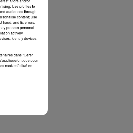
erest: Store and/or
tising; Use profiles to
tand audiences through
personalise content; Use
 fraud, and fix errors;
 may process personal
mation actively
vices; Identify devices
rtenaires dans "Gérer
s'appliqueront que pour
les cookies" situé en