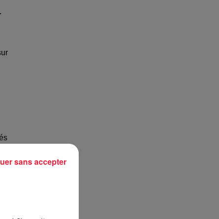
r
sur
iés
é
uer sans accepter