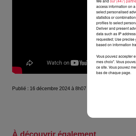
We and
our (447) partn
access information on a 
select personalised ad
statistics or combinatio
profiles to select person
Deliver and present adv
data such as IP address 
requested; Use precise g
based on information tra
Vous pouvez accepter en 
mes choix". Vous pouvez
ce site. Vous pouvez met
bas de chaque page.
Publié : 16 décembre 2024 à 8h07 - Modifié : 16 décembr
À découvrir également