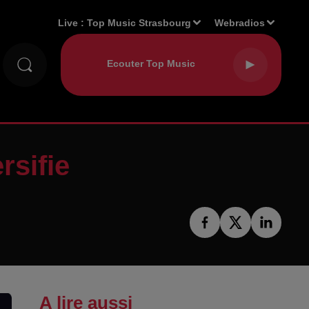
Live :
Top Music Strasbourg
Webradios
rsifie
A lire aussi