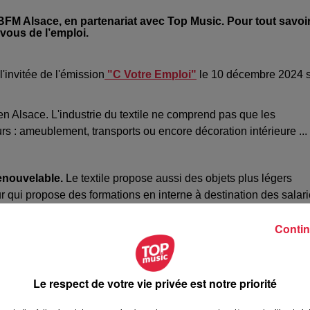
FM Alsace, en partenariat avec Top Music. Pour tout savoi
-vous de l’emploi.
l'invitée de l'émission
"C
Votre Emploi"
le 10 décembre 2024 
en Alsace. L'industrie du textile ne comprend pas que les
rs : ameublement, transports ou encore décoration intérieure ...
renouvelable.
Le textile propose aussi des objets plus légers
r qui propose des formations en interne à destination des salar
 importante pour les employés du textile car une grande majorit
Contin
tion à Mulhouse, le 18 janvier.
Le respect de votre vie privée est notre priorité