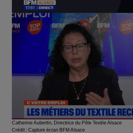
Catherine Aubertin, Directrice du Pôle Textile Alsace
Crédit :
Capture écran BFM Alsace