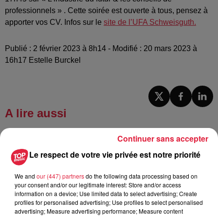
professionnels » . Cette soirée est ouverte à tous, pensez à
apporter vos CV. Infos sur le
site de l’UFA Schweisguth.
Publié : 2 février 2023 à 8h14 - Modifié : 20 mars 2023 à
16h17 Estelle Burckel
A lire aussi
Continuer sans accepter
6 août 2026
À Hoerdt, de l’eau brune sort des
Le respect de votre vie privée est notre priorité
robinets
We and
our (447) partners
do the following data processing based on
your consent and/or our legitimate interest: Store and/or access
information on a device; Use limited data to select advertising; Create
profiles for personalised advertising; Use profiles to select personalised
6 août 2026
advertising; Measure advertising performance; Measure content
Tags antisémites à Strasbourg :