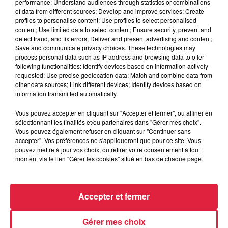
performance; Understand audiences through statistics or combinations
Catherine Trautmann réagit
of data from different sources; Develop and improve services; Create
profiles to personalise content; Use profiles to select personalised
content; Use limited data to select content; Ensure security, prevent and
detect fraud, and fix errors; Deliver and present advertising and content;
Save and communicate privacy choices. These technologies may
6 août 2026
process personal data such as IP address and browsing data to offer
Au zoo de Mulhouse : rencontre
following functionalities: Identify devices based on information actively
avec les flamants rouges
requested; Use precise geolocation data; Match and combine data from
other data sources; Link different devices; Identify devices based on
information transmitted automatically.
Vous pouvez accepter en cliquant sur "Accepter et fermer", ou affiner en
sélectionnant les finalités et/ou partenaires dans "Gérer mes choix".
Vous pouvez également refuser en cliquant sur "Continuer sans
accepter". Vos préférences ne s'appliqueront que pour ce site. Vous
À découvrir également
pouvez mettre à jour vos choix, ou retirer votre consentement à tout
moment via le lien "Gérer les cookies" situé en bas de chaque page.
Accepter et fermer
Gérer mes choix