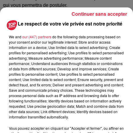
qui vous permettra de postuler.
Continuer sans accepter
Publié : 30 mars 2023 à 7h06 - Modifié : 30 mars 2023 à
Le respect de votre vie privée est notre priorité
16h11 Estelle Burckel
We and
our (447) partners
do the following data processing based on
your consent and/or our legitimate interest: Store and/or access
information on a device; Use limited data to select advertising; Create
profiles for personalised advertising; Use profiles to select personalised
advertising; Measure advertising performance; Measure content
A lire aussi
performance; Understand audiences through statistics or combinations
of data from different sources; Develop and improve services; Create
profiles to personalise content; Use profiles to select personalised
6 août 2026
content; Use limited data to select content; Ensure security, prevent and
À Hoerdt, de l’eau brune sort des
detect fraud, and fix errors; Deliver and present advertising and content;
robinets
Save and communicate privacy choices. These technologies may
process personal data such as IP address and browsing data to offer
following functionalities: Identify devices based on information actively
requested; Use precise geolocation data; Match and combine data from
other data sources; Link different devices; Identify devices based on
information transmitted automatically.
6 août 2026
Tags antisémites à Strasbourg :
Vous pouvez accepter en cliquant sur "Accepter et fermer", ou affiner en
Catherine Trautmann réagit