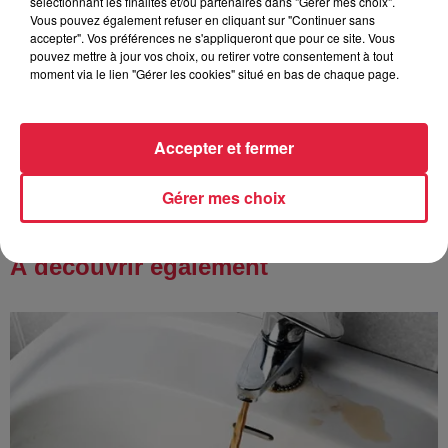
sélectionnant les finalités et/ou partenaires dans "Gérer mes choix".
Vous pouvez également refuser en cliquant sur "Continuer sans
accepter". Vos préférences ne s'appliqueront que pour ce site. Vous
pouvez mettre à jour vos choix, ou retirer votre consentement à tout
moment via le lien "Gérer les cookies" situé en bas de chaque page.
6 août 2026
Au zoo de Mulhouse : rencontre
avec les flamants rouges
Accepter et fermer
Gérer mes choix
À découvrir également