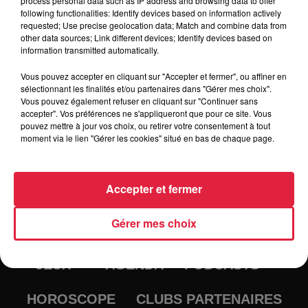
process personal data such as IP address and browsing data to offer
!
following functionalities: Identify devices based on information actively
requested; Use precise geolocation data; Match and combine data from
other data sources; Link different devices; Identify devices based on
information transmitted automatically.
Vous pouvez accepter en cliquant sur "Accepter et fermer", ou affiner en
sélectionnant les finalités et/ou partenaires dans "Gérer mes choix".
Vous pouvez également refuser en cliquant sur "Continuer sans
accepter". Vos préférences ne s'appliqueront que pour ce site. Vous
pouvez mettre à jour vos choix, ou retirer votre consentement à tout
moment via le lien "Gérer les cookies" situé en bas de chaque page.
Accepter et fermer
RADIO
INFOS
Gérer mes choix
TRAQUEURS D'EMPLOI
CASTING
JEUX
AGENDA
PODCASTS
HOROSCOPE
CLUBS PARTENAIRES