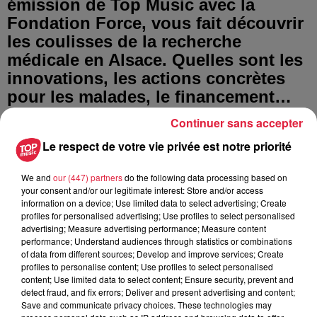
émission de Top Music avec la
Fondation Force, vous fait découvrir
les coulisses de la recherche
médicale en Alsace. Quelles sont les
innovations, les actions concrètes
pour les malades, le financement…
En toute transparence, la Fondation
Continuer sans accepter
Force nous éclaire sur les progrès
Le respect de votre vie privée est notre priorité
d’une science résolument engagée à
améliorer notre qualité de vie. RDV
We and
our (447) partners
do the following data processing based on
tous les jours sur notre antenne. La
your consent and/or our legitimate interest: Store and/or access
information on a device; Use limited data to select advertising; Create
Force est avec vous !
profiles for personalised advertising; Use profiles to select personalised
advertising; Measure advertising performance; Measure content
Tous les épisodes
performance; Understand audiences through statistics or combinations
of data from different sources; Develop and improve services; Create
profiles to personalise content; Use profiles to select personalised
Il est temps de nous
content; Use limited data to select content; Ensure security, prevent and
rencontrer !
detect fraud, and fix errors; Deliver and present advertising and content;
Save and communicate privacy choices. These technologies may
Il est temps de nous rencontrer