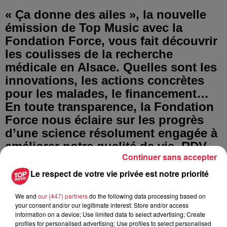
« Ça donne des ailes », la nouvelle
émission de Top Music avec la
Fondation Force, vous fait découvrir
les coulisses de la recherche
médicale en Alsace. Quelles sont les
innovations, les actions concrètes
pour les malades, le financement…
En toute transparence, la Fondation
Force nous éclaire sur les progrès
d’une science résolument engagée à
améliorer notre qualité de vie. RDV
Continuer sans accepter
tous les jours sur notre antenne. La
Force est avec vous !
Le respect de votre vie privée est notre priorité
Tous les épisodes
We and
our (447) partners
do the following data processing based on
your consent and/or our legitimate interest: Store and/or access
information on a device; Use limited data to select advertising; Create
Dianosic et Sounduct,
profiles for personalised advertising; Use profiles to select personalised