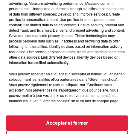
rencontre avec 2
advertising; Measure advertising performance; Measure content
performance; Understand audiences through statistics or combinations
lauréats qui ont pris
of data from different sources; Develop and improve services; Create
leur...
profiles to personalise content; Use profiles to select personalised
Dianosic et Sounduct, rencontre
content; Use limited data to select content; Ensure security, prevent and
avec 2 lauréats qui ont pris leur
detect fraud, and fix errors; Deliver and present advertising and content;
envol
Save and communicate privacy choices. These technologies may
process personal data such as IP address and browsing data to offer
following functionalities: Identify devices based on information actively
requested; Use precise geolocation data; Match and combine data from
other data sources; Link different devices; Identify devices based on
information transmitted automatically.
Il est temps de nous
rencontrer !
Vous pouvez accepter en cliquant sur "Accepter et fermer", ou affiner en
Il est temps de nous rencontrer
sélectionnant les finalités et/ou partenaires dans "Gérer mes choix".
!
Vous pouvez également refuser en cliquant sur "Continuer sans
accepter". Vos préférences ne s'appliqueront que pour ce site. Vous
pouvez mettre à jour vos choix, ou retirer votre consentement à tout
moment via le lien "Gérer les cookies" situé en bas de chaque page.
Accepter et fermer