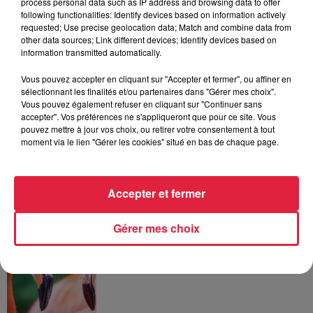
process personal data such as IP address and browsing data to offer
A lire aussi
following functionalities: Identify devices based on information actively
requested; Use precise geolocation data; Match and combine data from
other data sources; Link different devices; Identify devices based on
6 août 2026
information transmitted automatically.
À Hoerdt, de l’eau brune sort des
robinets
Vous pouvez accepter en cliquant sur "Accepter et fermer", ou affiner en
sélectionnant les finalités et/ou partenaires dans "Gérer mes choix".
Vous pouvez également refuser en cliquant sur "Continuer sans
accepter". Vos préférences ne s'appliqueront que pour ce site. Vous
pouvez mettre à jour vos choix, ou retirer votre consentement à tout
moment via le lien "Gérer les cookies" situé en bas de chaque page.
6 août 2026
Tags antisémites à Strasbourg :
Catherine Trautmann réagit
Accepter et fermer
Gérer mes choix
6 août 2026
Au zoo de Mulhouse : rencontre
avec les flamants rouges