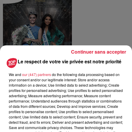
Continuer sans accepter
Le respect de votre vie privée est notre priorité
We and
our (447) partners
do the following data processing based on
your consent and/or our legitimate interest: Store and/or access
information on a device; Use limited data to select advertising; Create
profiles for personalised advertising; Use profiles to select personalised
advertising; Measure advertising performance; Measure content
Publié : 11 septembre 2022 à 13h57 - Modifié : 30 octobre
performance; Understand audiences through statistics or combinations
2025 à 16h48 Céline Rinckel
of data from different sources; Develop and improve services; Create
profiles to personalise content; Use profiles to select personalised
content; Use limited data to select content; Ensure security, prevent and
detect fraud, and fix errors; Deliver and present advertising and content;
Save and communicate privacy choices. These technologies may