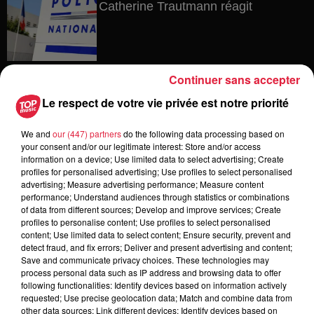
Catherine Trautmann réagit
6 août 2026
Continuer sans accepter
Au zoo de Mulhouse : rencontre
avec les flamants rouges
Le respect de votre vie privée est notre priorité
We and
our (447) partners
do the following data processing based on
your consent and/or our legitimate interest: Store and/or access
information on a device; Use limited data to select advertising; Create
6 août 2026
profiles for personalised advertising; Use profiles to select personalised
Les dernières infos sur la venue du
advertising; Measure advertising performance; Measure content
pape à Metz en septembre
performance; Understand audiences through statistics or combinations
of data from different sources; Develop and improve services; Create
profiles to personalise content; Use profiles to select personalised
content; Use limited data to select content; Ensure security, prevent and
detect fraud, and fix errors; Deliver and present advertising and content;
5 août 2026
Save and communicate privacy choices. These technologies may
Europa-Park : des précisons sur
process personal data such as IP address and browsing data to offer
following functionalities: Identify devices based on information actively
l’après Euro-Mir
requested; Use precise geolocation data; Match and combine data from
other data sources; Link different devices; Identify devices based on