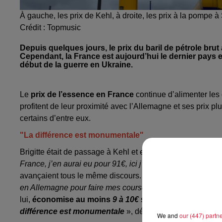
À gauche, les prix de Kehl, à droite, les prix à la pompe à
Crédit :
Topmusic
Depuis quelques jours, le prix du baril de pétrole brut 
Cependant, la France est aujourd’hui le dernier pays e
début de la guerre en Ukraine.
Le
prix de l’essence en France
continue d’alimenter les
profitent de leur proximité avec l’Allemagne et ses prix plu
certains d’entre eux.
"La différence est monumentale"
Brigitte était de passage à Kehl et elle en a profité pour fair
France, j’en aurai eu pour 91€, ici j’en ai eu pour 84 soit
u
avançaient tous le même discours. Quand Céline traverse la
en Allemagne pour faire mes courses dont j’y achète mon 
lui,
économise au moins
9 à 10€
sur un plein d’essence
différence est monumentale
», déclare Monique.
We and
our (447) partn