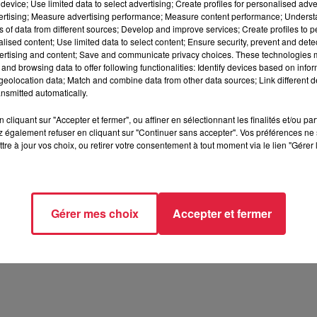
device; Use limited data to select advertising; Create profiles for personalised adver
 s’est exprimée sur le prix à la pompe en France et a accusé l
vertising; Measure advertising performance; Measure content performance; Unders
ice 2022.
ns of data from different sources; Develop and improve services; Create profiles to 
alised content; Use limited data to select content; Ensure security, prevent and detect
ertising and content; Save and communicate privacy choices. These technologies
and browsing data to offer following functionalities: Identify devices based on infor
eolocation data; Match and combine data from other data sources; Link different de
nsmitted automatically.
cliquant sur "Accepter et fermer", ou affiner en sélectionnant les finalités et/ou pa
 également refuser en cliquant sur "Continuer sans accepter". Vos préférences ne 
tre à jour vos choix, ou retirer votre consentement à tout moment via le lien "Gérer 
h32 Jules Scheuer
Gérer mes choix
Accepter et fermer