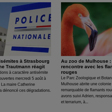
isémites à Strasbourg
Au zoo de Mulhouse :
ine Trautmann réagit
rencontre avec les fl
rouges
tions à caractère antisémite
Le Parc Zoologique et Botan
ouvertes mercredi 5 août à
Mulhouse abrite une colonie
 La maire Catherine
remarquable de flamants ro
a dénoncé ces dégradations.
avons suivi Adrien, respons
et terrarium, à...