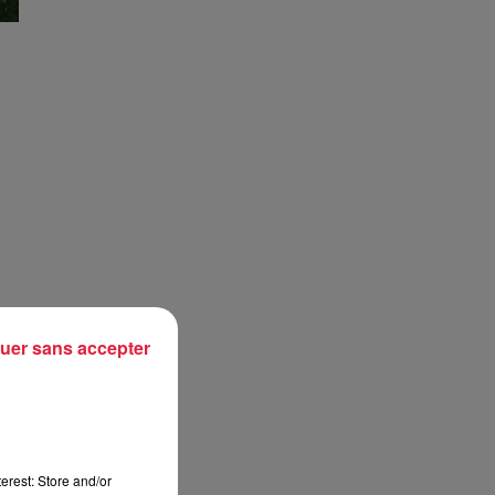
uer sans accepter
t
in,
erest: Store and/or