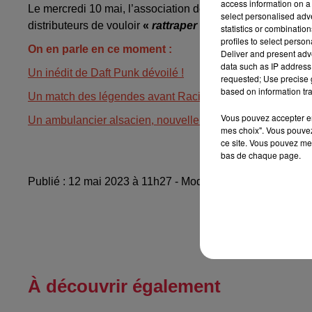
access information on a 
Le mercredi 10 mai, l’association de consommateurs CLCV
select personalised ad
distributeurs de vouloir
«
rattraper les pertes
»
de l’exerc
statistics or combinatio
profiles to select person
On en parle en ce moment :
Deliver and present adv
data such as IP address 
Un inédit de Daft Punk dévoilé !
requested; Use precise g
based on information tra
Un match des légendes avant Racing-Nice
Vous pouvez accepter en 
Un ambulancier alsacien, nouvelle star de Tik Tok
mes choix". Vous pouvez
ce site. Vous pouvez met
bas de chaque page.
Publié : 12 mai 2023 à 11h27 - Modifié : 15 mai 2023 à 7
À découvrir également