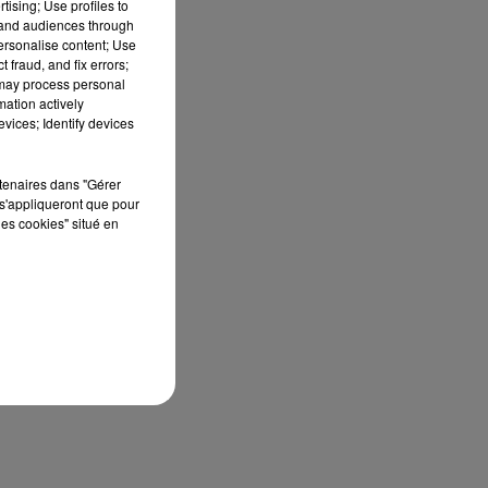
tising; Use profiles to
es
tand audiences through
personalise content; Use
 fraud, and fix errors;
 may process personal
mation actively
vices; Identify devices
rtenaires dans "Gérer
s'appliqueront que pour
les cookies" situé en