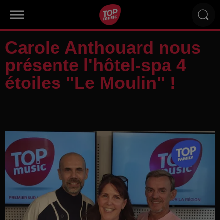
Carole Anthouard nous
présente l'hôtel-spa 4
étoiles "Le Moulin" !