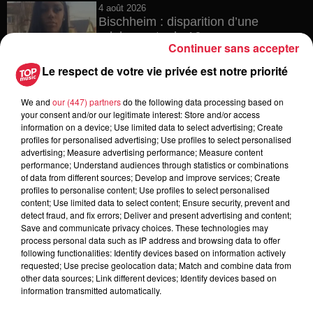
4 août 2026
Bischheim : disparition d’une
adolescente de 16 ans
Continuer sans accepter
Le respect de votre vie privée est notre priorité
We and
our (447) partners
do the following data processing based on
4 août 2026
your consent and/or our legitimate interest: Store and/or access
Muttersholtz : après SensoRied,
information on a device; Use limited data to select advertising; Create
voilà BotaRied
profiles for personalised advertising; Use profiles to select personalised
advertising; Measure advertising performance; Measure content
performance; Understand audiences through statistics or combinations
of data from different sources; Develop and improve services; Create
profiles to personalise content; Use profiles to select personalised
3 août 2026
content; Use limited data to select content; Ensure security, prevent and
Éclipse solaire le 12 août : où et
detect fraud, and fix errors; Deliver and present advertising and content;
comment observer ce spectacle en...
Save and communicate privacy choices. These technologies may
process personal data such as IP address and browsing data to offer
following functionalities: Identify devices based on information actively
requested; Use precise geolocation data; Match and combine data from
other data sources; Link different devices; Identify devices based on
information transmitted automatically.