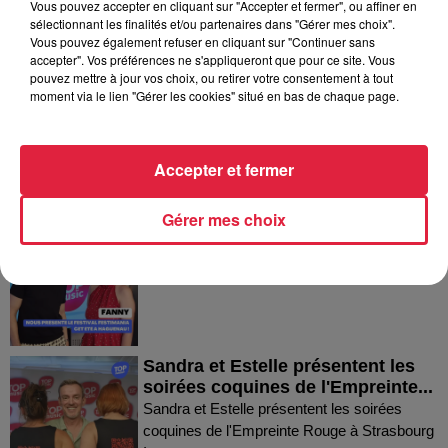
Vous pouvez accepter en cliquant sur "Accepter et fermer", ou affiner en
sélectionnant les finalités et/ou partenaires dans "Gérer mes choix".
Dans la même série
Vous pouvez également refuser en cliquant sur "Continuer sans
accepter". Vos préférences ne s'appliqueront que pour ce site. Vous
pouvez mettre à jour vos choix, ou retirer votre consentement à tout
Thierry du Domaine Wunsch et
moment via le lien "Gérer les cookies" situé en bas de chaque page.
Mann à Wettolsheim !
Thierry du Domaine Wunsch et Mann à
Wettolsheim !
Accepter et fermer
Gérer mes choix
Fanny nous présente le festival
Festimania !
Fanny nous présente le festival Festimania !
Sandra et Estelle présentent les
soirées coquines de l'Empreinte...
Sandra et Estelle présentent les soirées
coquines de l'Empreinte Rouge à Strasbourg